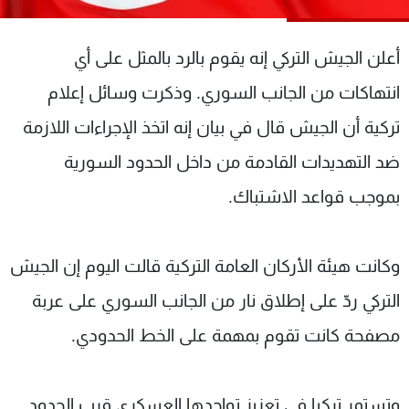
شاهد البرامج
الترددات
أعلن الجيش التركي إنه يقوم بالرد بالمثل على أي
انتهاكات من الجانب السوري. وذكرت وسائل إعلام
عن MTV
وظائف
الإنـتـاج
تواصل معنا
تركية أن الجيش قال في بيان إنه اتخذ الإجراءات اللازمة
لاعلاناتكم
شروط الإسـتخدام
ضد التهديدات القادمة من داخل الحدود السورية
سياسة الخصوصية
بموجب قواعد الاشتباك.
وكانت هيئة الأركان العامة التركية قالت اليوم إن الجيش
التركي ردّ على إطلاق نار من الجانب السوري على عربة
مصفحة كانت تقوم بمهمة على الخط الحدودي.
وتستمر تركيا في تعزيز تواجدها العسكري قرب الحدود