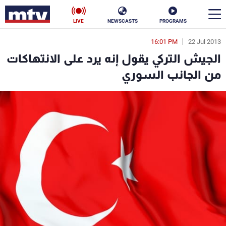
LIVE
NEWSCASTS
PROGRAMS
16:01 PM
22 Jul 2013
en
الجيش التركي يقول إنه يرد على الانتهاكات
الأخبار
من الجانب السوري
سياسة
ناس
إقتصاد
فن
منوعات
رياضة
كأس العالم
البرامج
جدول البرامج