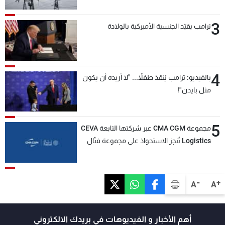
3
ترامب يقيّد الجنسية الأميركية بالولادة
4
بالفيديو: ترامب يُنقذ طفلاً... "لا أريده أن يكون
مثل بايدن"!
5
مجموعة CMA CGM عبر شركتها التابعة CEVA
Logistics تُنجز الاستحواذ على مجموعة فتّال
-
+
A
A
أهم الأخبار و الفيديوهات في بريدك الالكتروني