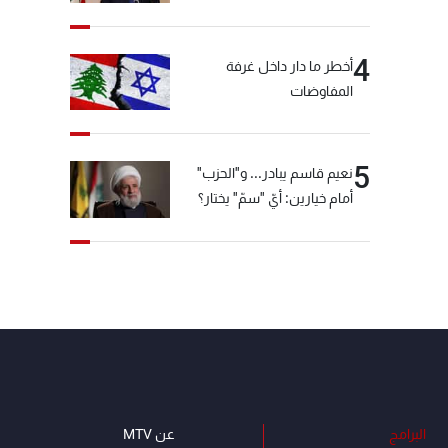
4
أخطر ما دار داخل غرفة
المفاوضات
5
نعيم قاسم يبادر... و"الحزب"
أمام خيارين: أيّ "سمّ" يختار؟
البرامج
عن MTV