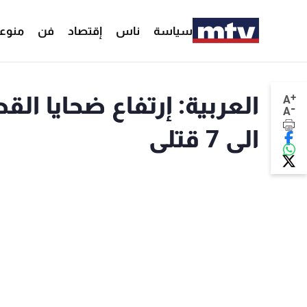
سياسة
ناس
إقتصاد
فن
منوع
+
العربية: إرتفاع ضحايا ا
A
-
A
الى 7 قتلى