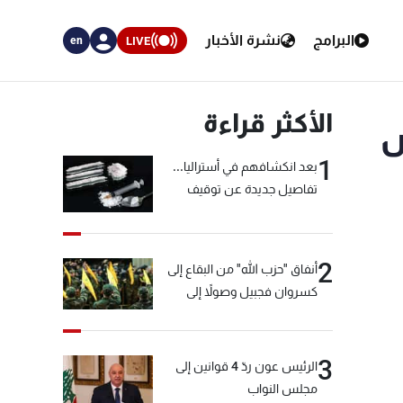
البرامج
نشرة الأخبار
LIVE
en
الأكثر قراءة
ص
1
بعد انكشافهم في أستراليا...
تفاصيل جديدة عن توقيف
"شبكة الكوكايين"
2
أنفاق "حزب الله" من البقاع إلى
كسروان فجبيل وصولاً إلى
المختارة... التفاصيل في نشرة
الأخبار بعد قليل
3
الرئيس عون ردّ 4 قوانين إلى
مجلس النواب