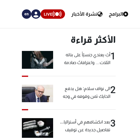
البرامج
نشرة الأخبار
LIVE
en
الأكثر قراءة
1
أبٌ يعتدي جنسيّاً على بناته
الثلاث… واعترافاتٌ صادمة
2
الى نواف سلام: هل يدفع
الحايك ثمن وقوفه في وجه
خيّاط؟
3
بعد انكشافهم في أستراليا...
تفاصيل جديدة عن توقيف
"شبكة الكوكايين"