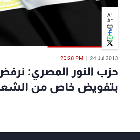
+
A
-
A
20:28 PM
24 Jul 2013
حزب النور المصري: نرف
بتفويض خاص من الشع