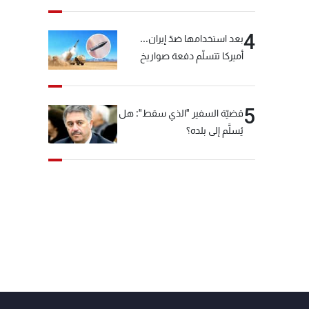
4
بعد استخدامها ضدّ إيران...
أميركا تتسلّم دفعة صواريخ
كبيرة!
5
قضيّة السفير "الذي سقط": هل
يُسلَّم إلى بلده؟