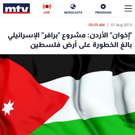
LIVE
NEWSCASTS
PROGRAMS
00:05 AM
01 Aug 2013
en
"إخوان" الأردن: مشروع "برافر" الإسرائيلي
الأخبار
بالغ الخطورة على أرض فلسطين
سياسة
ناس
إقتصاد
فن
منوعات
رياضة
كأس العالم
البرامج
جدول البرامج