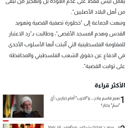
يعمل ليس فقط على عدم العودة بل وتهجير من تبقى
من أهل البلاد الأصليين".
ونبهت الجماعة إلى "خطورة تصفية القضية وتهويد
القدس وهدم المسجد الأقصى"، وطالبت بـ"رد الاعتبار
للمقاومة الفلسطينية التي أثبتت أنها الأسلوب الأجدى
في الدفاع عن حقوق الشعب الفلسطيني والمحافظة
على ثوابت القضية".
الأكثر قراءة
1
نعيم قاسم يبادر... و"الحزب" أمام خيارين: أيّ
"سمّ" يختار؟
في بيروت: تفكيك شبكتين منظّمتين للدعارة!