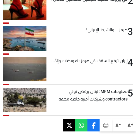
2
3
هرمز... والشرط الإيراني!
4
إيران ترفع السقف في هرمز: تعويضات وإلّا...
5
معلومات MFM: لبنان يرفض تولي
contractors وشركات أمنية خاصة مهمة
التحقق من نزع سلاح "حزب الله"
-
+
A
A