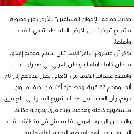
شاهد البرامج
الترددات
حذرت جماعة "الإخوان المسلمين" بالأردن من خطورة
مشروع "برافر" على الأرض الفلسطينية في النقب
عن MTV
وظائف
الإنـتـاج
تواصل معنا
وأهلها.
لاعلاناتكم
شروط الإسـتخدام
يذكر أن مشروع "برافر"الإسرائيلي سيتم بموجبه إغلاق
سياسة الخصوصية
مناطق كاملة أمام المواطن العربي في صحراء النقب،
واقتلاع عشرات الآلاف من الأهالي يصل عددهم إلى 70
ألفا، وهدم 22 قرية، ومصادرة أكثر من نصف مليون
دونم، وأن الهدف من هذا المشروع الإسرائيلي قلع قرى
فلسطينية كاملة وهدمها وبناء قرى يهودية مكانها،
والحد من الوجود العربي الفلسطيني في منطقة النقب
التي تعتبر من أهم المناطق البدوية الفلسطينية.