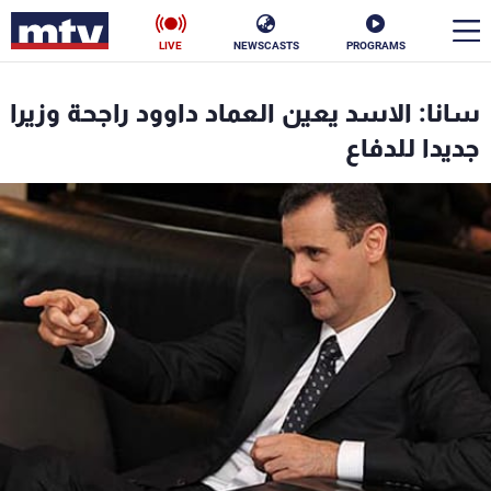
LIVE
NEWSCASTS
PROGRAMS
en
سانا: الاسد يعين العماد داوود راجحة وزيرا
الأخبار
جديدا للدفاع
سياسة
ناس
إقتصاد
فن
منوعات
رياضة
كأس العالم
البرامج
جدول البرامج