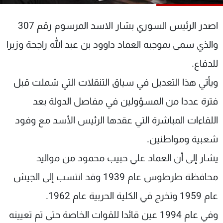
شاهد البرامج
الترددات
اصدر الرئيس السوري بشار الاسد المرسوم رقم 307
والذي سمى بموجبه العماد داوود بن عبد الله راجحة وزيرا
عن MTV
وظائف
للدفاع.
الإنـتـاج
تواصل معنا
لاعلاناتكم
شروط الإسـتخدام
ويأتي هذا التعديل في سياق التنقلات التي شملت قبل
سياسة الخصوصية
فترة عددا من المسؤولين في مفاصل الدولة بعد
اللقاءات المباشرة التي عقدها الرئيس الأسد مع وفود
شعبية ومواطنين.
يشار إلى أن العماد علي حبيب محمود من مواليد
محافظة طرطوس عام 1939 وقد انتسب إلى الجيش
عام 1959 وتخرج في الكلية الحربية عام 1962.
وفي عام 1994 عين قائدا للقوات الخاصة حتى تم تعيينه