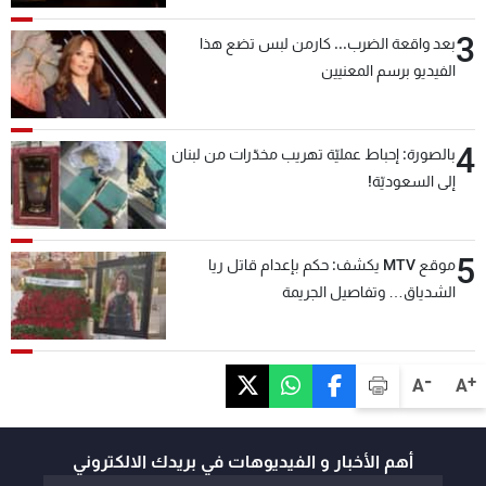
3
بعد واقعة الضرب... كارمن لبس تضع هذا
الفيديو برسم المعنيين
4
بالصورة: إحباط عمليّة تهريب مخدّرات من لبنان
إلى السعوديّة!
5
موقع MTV يكشف: حكم بإعدام قاتل ريا
الشدياق… وتفاصيل الجريمة
-
+
A
A
أهم الأخبار و الفيديوهات في بريدك الالكتروني