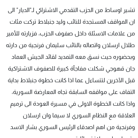
شاهد البرامج
تشير اوساط من الحزب التقدمي الاشتراكي لـ"الديار" الى
الترددات
ان المواقف المستجدة للنائب وليد جنبلاط تركت مئات
من علامات الاسئلة داخل صفوف الحزب، فزيارته للأمير
عن MTV
وظائف
الإنـتـاج
تواصل معنا
طلال ارسلان واتصاله بالنائب سليمان فرنجية من دارته
لاعلاناتكم
شروط الإسـتخدام
سياسة الخصوصية
وبحضوره حيث نسق معه التمديد لقائد الجيش العماد
جان قهوجي شكلت مفاجآة كبيرة للصفوف الاشتراكية
قبل الآخرين لتتساءل عما اذا كانت خطوة جنبلاط بداية
التفاف على مواقفه السابقة تجاه المعارضة السورية،
واذا كانت الخطوة الاولى في مسيرة العودة الى ترميم
العلاقة مع النظام السوري لا سيما وان ارسلان
وفرنجية من اهم اصدقاء الرئيس السوري بشار الاسد