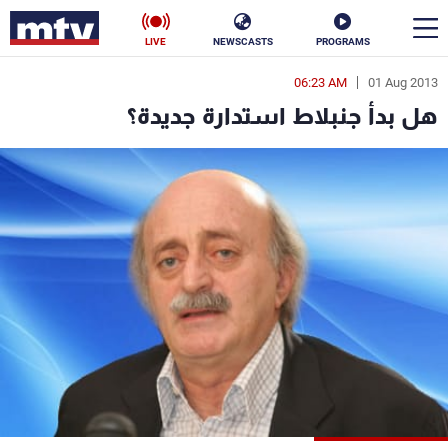
LIVE
NEWSCASTS
PROGRAMS
06:23 AM
01 Aug 2013
en
هل بدأ جنبلاط استدارة جديدة؟
الأخبار
سياسة
ناس
إقتصاد
فن
منوعات
رياضة
كأس العالم
البرامج
جدول البرامج