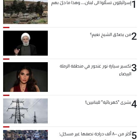
1
إسرائيليّون تسلّلوا الى لبنان... وهذا ما حلّ بهم
2
من يصدّق الشيخ نعيم؟
3
تكسير سيارة نور غندور في منطقة الرملة
البيضاء
4
بشرى "كهربائية" للبنانيين!
5
أكثر من ٨٠٠ ألف دراجة نصفها غير مسجّل: