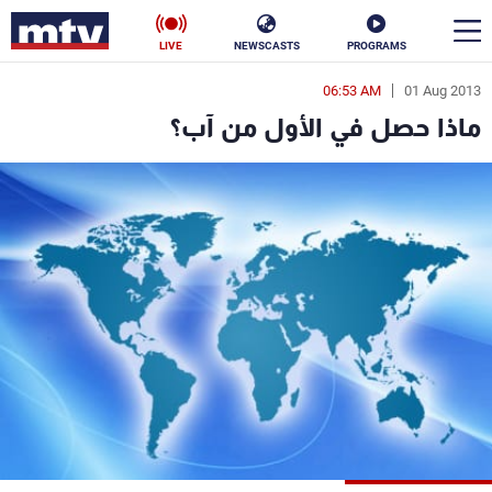
LIVE
NEWSCASTS
PROGRAMS
06:53 AM
01 Aug 2013
en
ماذا حصل في الأول من آب؟
الأخبار
سياسة
ناس
إقتصاد
فن
منوعات
رياضة
كأس العالم
البرامج
جدول البرامج