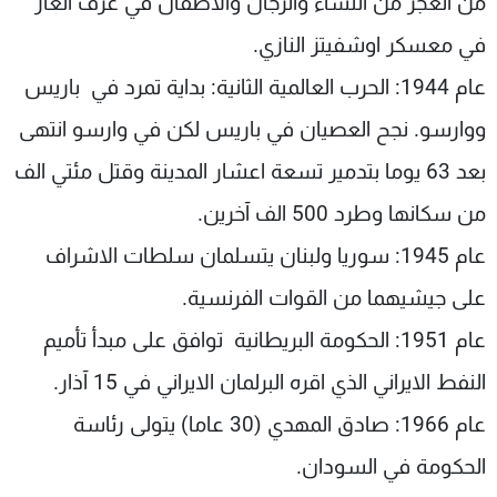
من الغجر من النساء والرجال والاطفال في غرف الغاز
في معسكر اوشفيتز النازي.
عام 1944: الحرب العالمية الثانية: بداية تمرد في باريس
ووارسو. نجح العصيان في باريس لكن في وارسو انتهى
بعد 63 يوما بتدمير تسعة اعشار المدينة وقتل مئتي الف
من سكانها وطرد 500 الف آخرين.
عام 1945: سوريا ولبنان يتسلمان سلطات الاشراف
على جيشيهما من القوات الفرنسية.
عام 1951: الحكومة البريطانية توافق على مبدأ تأميم
النفط الايراني الذي اقره البرلمان الايراني في 15 آذار.
عام 1966: صادق المهدي (30 عاما) يتولى رئاسة
الحكومة في السودان.