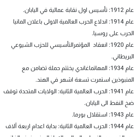
شاهد البرامج
عام 1912: تأسيس اول نقابة عمالية في اليابان.
الترددات
عام 1914: اندلاع الحرب العالمية الاولى باعلان المانيا
الحرب على روسيا.
عن MTV
وظائف
الإنـتـاج
تواصل معنا
عام 1920: انعقاد المؤتمرالتأسيسي للحزب الشيوعي
لاعلاناتكم
شروط الإسـتخدام
سياسة الخصوصية
البريطاني.
عام 1934: المهاتماغاندي يختتم حملة تضامن مع
المنبوذين استمرت تسعة اشهر في الهند.
عام 1941: الحرب العالمية الثانية: الولايات المتحدة توقف
ضخ النفط الى اليابان.
عام 1943: استقلال بورما.
عام 1944: الحرب العالمية الثانية: بداية اعدام اربعة آلاف