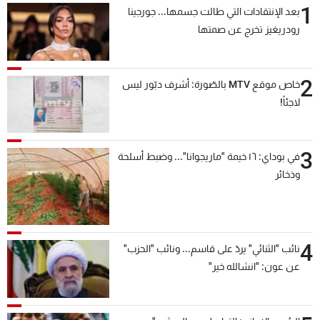
1
بعد الإنتقادات التي طالت جسمها... جورجينا
رودريغيز تخرج عن صمتها
2
خاص موقع MTV بالصّورة: أشرف دبّور ليس
لاجئاً!
3
في بوداي: ١٦ خيمة "ماريجوانا"... وضبط أسلحة
وذخائر
4
نائب "الثنائي" يردّ على قاسم... ونائب "الحزب"
عن عون: "انشالله خير"