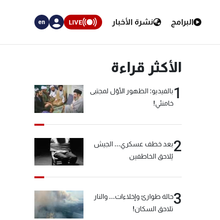
البرامج
نشرة الأخبار
LIVE
en
الأكثر قراءة
1
بالفيديو: الظهور الأوّل لمجتبى
خامنئي!
2
بعد خطف عسكري... الجيش
يُلاحق الخاطفين
3
حالة طوارئ وإخلاءات... والنار
تلاحق السكان!