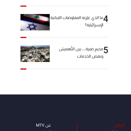
4
ما الذي غيّرته المفاوضات اللبنانية
الإسرائيلية؟
5
مخيم ضبية... بين التَّهميش
ونقص الخدمات
البرامج
عن MTV