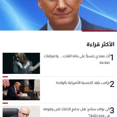
شاهد البرامج
الترددات
عن MTV
وظائف
الإنـتـاج
تواصل معنا
لاعلاناتكم
شروط الإسـتخدام
الأكثر قراءة
سياسة الخصوصية
1
أبٌ يعتدي جنسيّاً على بناته الثلاث… واعترافاتٌ
صادمة
2
ترامب يقيّد الجنسية الأميركية بالولادة
3
الى نواف سلام: هل يدفع الحايك ثمن وقوفه
في وجه خيّاط؟