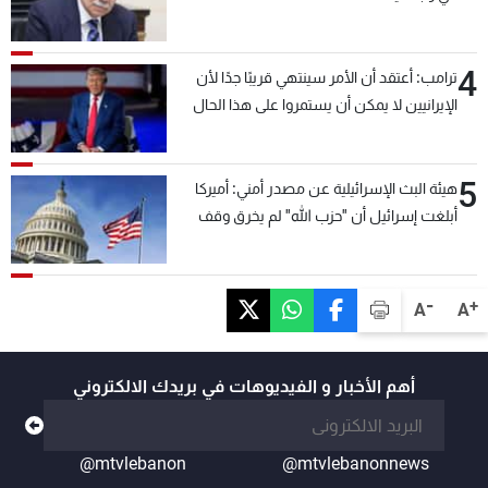
4
ترامب: أعتقد أن الأمر سينتهي قريبًا جدًا لأن
الإيرانيين لا يمكن أن يستمروا على هذا الحال
5
هيئة البث الإسرائيلية عن مصدر أمني: أميركا
أبلغت إسرائيل أن "حزب الله" لم يخرق وقف
إطلاق النار أمس في مجدل زون وطلبت منها
عدم التصعيد خشية أن يؤثر ذلك على مفاوضات
روما
-
+
A
A
أهم الأخبار و الفيديوهات في بريدك الالكتروني
@mtvlebanon
@mtvlebanonnews