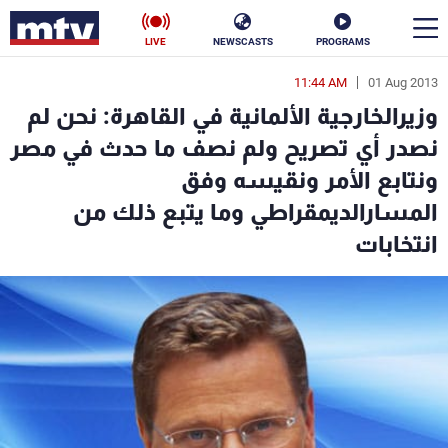
LIVE
NEWSCASTS
PROGRAMS
11:44 AM
01 Aug 2013
en
وزيرالخارجية الألمانية في القاهرة: نحن لم
الأخبار
نصدر أي تصريح ولم نصف ما حدث في مصر
ونتابع الأمر ونقيسه وفق
سياسة
ناس
المسارالديمقراطي وما يتبع ذلك من
إقتصاد
فن
انتخابات
منوعات
رياضة
كأس العالم
البرامج
جدول البرامج