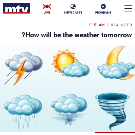
LIVE
NEWSCASTS
PROGRAMS
11:51 AM
01 Aug 2013
en
How will be the weather tomorrow?
الأخبار
سياسة
ناس
إقتصاد
فن
منوعات
رياضة
كأس العالم
البرامج
جدول البرامج