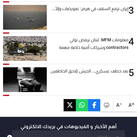
3
إيران ترفع السقف في هرمز: تعويضات وإلّا...
4
معلومات MFM: لبنان يرفض تولي
contractors وشركات أمنية خاصة مهمة
التحقق من نزع سلاح "حزب الله"
5
بعد خطف عسكري... الجيش يُلاحق الخاطفين
-
+
A
A
أهم الأخبار و الفيديوهات في بريدك الالكتروني