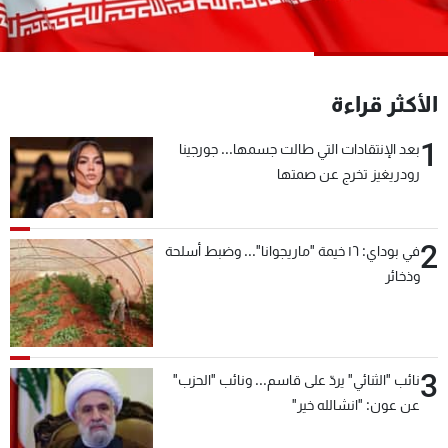
شاهد البرامج
الترددات
الأكثر قراءة
عن MTV
وظائف
الإنـتـاج
تواصل معنا
1
بعد الإنتقادات التي طالت جسمها... جورجينا
لاعلاناتكم
شروط الإسـتخدام
رودريغيز تخرج عن صمتها
سياسة الخصوصية
2
في بوداي: ١٦ خيمة "ماريجوانا"... وضبط أسلحة
وذخائر
3
نائب "الثنائي" يردّ على قاسم... ونائب "الحزب"
عن عون: "انشالله خير"