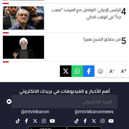
4
الرئيس الإيراني: التواصل مع المرشد "صعب
جداً" في الوقت الحالي
5
من يصدّق الشيخ نعيم؟
-
+
A
A
أهم الأخبار و الفيديوهات في بريدك الالكتروني
@mtvlebanon
@mtvlebanonnews