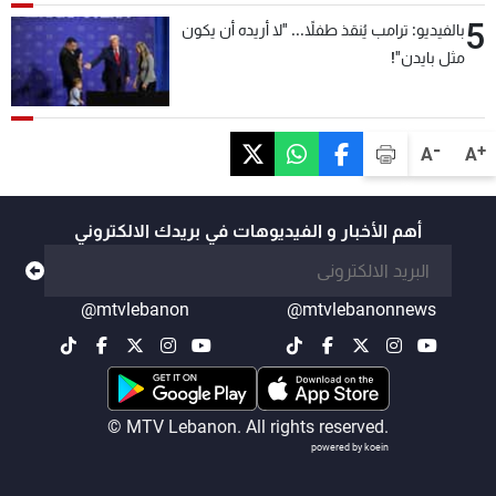
5
بالفيديو: ترامب يُنقذ طفلاً... "لا أريده أن يكون
مثل بايدن"!
-
+
A
A
أهم الأخبار و الفيديوهات في بريدك الالكتروني
@mtvlebanon
@mtvlebanonnews
© MTV Lebanon. All rights reserved.
powered by koein