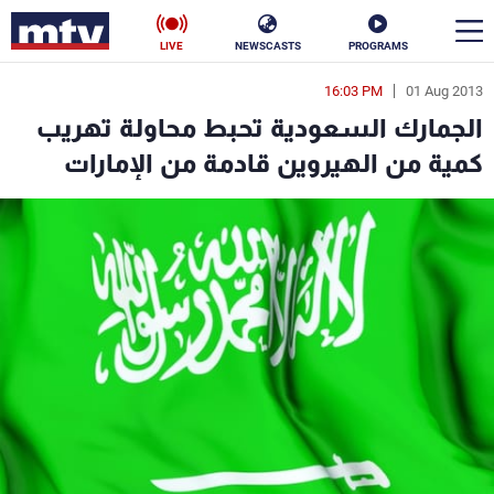
LIVE
NEWSCASTS
PROGRAMS
16:03 PM
01 Aug 2013
en
الجمارك السعودية تحبط محاولة تهريب
الأخبار
كمية من الهيروين قادمة من الإمارات
سياسة
ناس
إقتصاد
فن
منوعات
رياضة
كأس العالم
البرامج
جدول البرامج