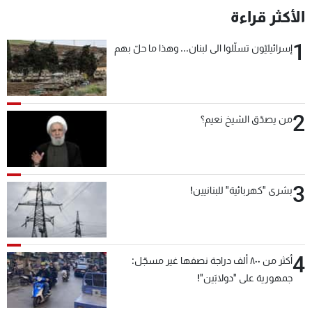
الأكثر قراءة
1
إسرائيليّون تسلّلوا الى لبنان... وهذا ما حلّ بهم
2
من يصدّق الشيخ نعيم؟
3
بشرى "كهربائية" للبنانيين!
4
أكثر من ٨٠٠ ألف دراجة نصفها غير مسجّل:
جمهورية على "دولابَين"!