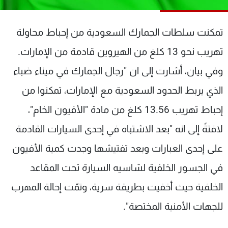
شاهد البرامج
الترددات
تمكنت سلطات الجمارك السعودية من إحباط محاولة
تهريب نحو 13 كلغ من الهيروين قادمة من الإمارات.
عن MTV
وظائف
الإنـتـاج
تواصل معنا
وفي بيان، أشارت إلى ان "رجال الجمارك في ميناء ضباء
لاعلاناتكم
شروط الإسـتخدام
الذي يربط الحدود السعودية مع الإمارات، تمكنوا من
سياسة الخصوصية
إحباط تهريب 13.56 كلغ من مادة "الأفيون الخام"،
لافتةً إلى انه "بعد الاشتباه في إحدى السيارات القادمة
على إحدى العبارات وبعد تفتيشها وجدت كمية الأفيون
في الجسور الخلفية لشاسيه السيارة تحت المقاعد
الخلفية حيث أخفيت بطريقة سرية، وتمّت إحالة المهرب
للجهات الأمنية المختصة".