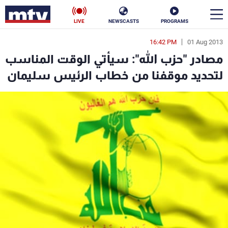
LIVE
NEWSCASTS
PROGRAMS
16:42 PM
01 Aug 2013
en
مصادر "حزب الله": سيأتي الوقت المناسب
الأخبار
لتحديد موقفنا من خطاب الرئيس سليمان
سياسة
ناس
إقتصاد
فن
منوعات
رياضة
كأس العالم
البرامج
جدول البرامج