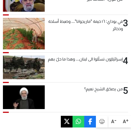
3
في بوداي: ١٦ خيمة "ماريجوانا"... وضبط أسلحة
وذخائر
4
إسرائيليّون تسلّلوا الى لبنان... وهذا ما حلّ بهم
5
من يصدّق الشيخ نعيم؟
-
+
A
A