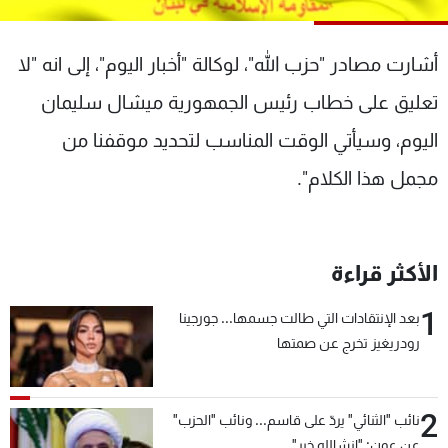
شاهد البرامج
الترددات
أشارت مصادر "حزب الله"، لوكالة "أخبار اليوم"، إلى انه "لا
تعليق على خطاب رئيس الجمهورية ميشال سليمان
عن MTV
وظائف
الإنـتـاج
تواصل معنا
اليوم، وسيأتي الوقت المناسب لتحديد موقفنا من
لاعلاناتكم
شروط الإسـتخدام
مجمل هذا الكلام".
سياسة الخصوصية
الأكثر قراءة
1
بعد الإنتقادات التي طالت جسمها... جورجينا
رودريغيز تخرج عن صمتها
2
نائب "الثنائي" يردّ على قاسم... ونائب "الحزب"
عن عون: "انشالله خير"