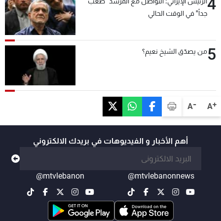
4
الرئيس الإيراني: التواصل مع المرشد "صعب
جداً" في الوقت الحالي
5
من يصدّق الشيخ نعيم؟
-
+
A
A
أهم الأخبار و الفيديوهات في بريدك الالكتروني
@mtvlebanon
@mtvlebanonnews