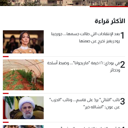
شاهد البرامج
الترددات
الأكثر قراءة
1
عن MTV
وظائف
بعد الإنتقادات التي طالت جسمها... جورجينا
الإنـتـاج
تواصل معنا
رودريغيز تخرج عن صمتها
لاعلاناتكم
شروط الإسـتخدام
سياسة الخصوصية
2
في بوداي: ١٦ خيمة "ماريجوانا"... وضبط أسلحة
وذخائر
3
نائب "الثنائي" يردّ على قاسم... ونائب "الحزب"
عن عون: "انشالله خير"