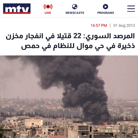
LIVE
NEWSCASTS
PROGRAMS
16:57 PM
01 Aug 2013
en
المرصد السوري: 22 قتيلا في انفجار مخزن
الأخبار
ذخيرة في حي موال للنظام في حمص
سياسة
ناس
إقتصاد
فن
منوعات
رياضة
كأس العالم
البرامج
جدول البرامج