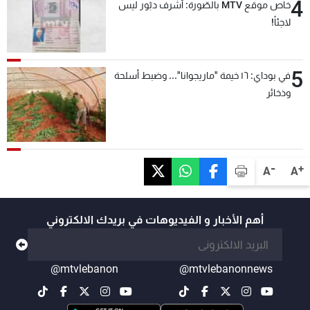
4
خاص موقع MTV بالصّورة: أشرف دبّور ليس
لاجئاً!
5
في بوداي: ١٦ خيمة "ماريجوانا"... وضبط أسلحة
وذخائر
-
+
A
A
أهم الأخبار و الفيديوهات في بريدك الالكتروني
@mtvlebanon
@mtvlebanonnews