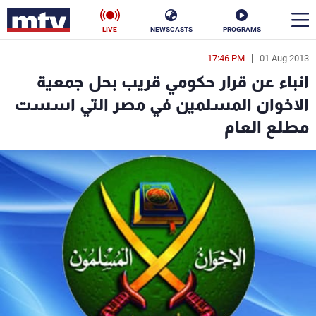
LIVE
NEWSCASTS
PROGRAMS
17:46 PM
01 Aug 2013
en
انباء عن قرار حكومي قريب بحل جمعية
الأخبار
الاخوان المسلمين في مصر التي اسست
مطلع العام
سياسة
ناس
إقتصاد
فن
منوعات
رياضة
كأس العالم
البرامج
جدول البرامج