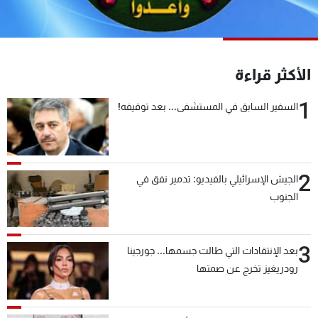
شاهد البرامج
الترددات
الأكثر قراءة
عن MTV
وظائف
الإنـتـاج
تواصل معنا
1
السفير السابق في المستشفى... بعد توقيفه!
لاعلاناتكم
شروط الإسـتخدام
سياسة الخصوصية
2
الجيش الإسرائيلي بالفيديو: تدمير نفق في
الجنوب
3
بعد الإنتقادات التي طالت جسمها... جورجينا
رودريغيز تخرج عن صمتها