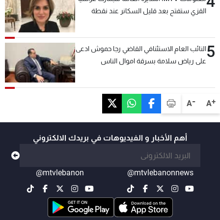
4
القزي ستفتح بعد قليل السكانر عند نقطة
المصنع لتسهيل عملية التصدير البري إلى
السعودية والدول العربية
5
النائب العام الاستئنافي القاضي رجا حموش ادعى
على رياض سلامة بسرقة اموال الناس
وتأسيس شركات وهمية بهدف شراء أسهم
مصرفية وتهريبها وتبييض اموال
-
+
A
A
أهم الأخبار و الفيديوهات في بريدك الالكتروني
@mtvlebanon
@mtvlebanonnews