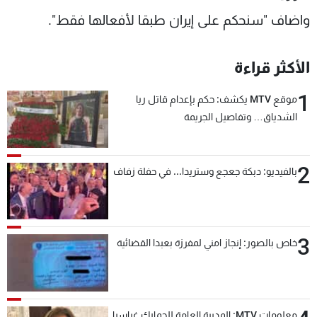
واضاف "سنحكم على إيران طبقا لأفعالها فقط".
الأكثر قراءة
1
موقع MTV يكشف: حكم بإعدام قاتل ريا
الشدياق… وتفاصيل الجريمة
2
بالفيديو: دبكة جعجع وستريدا... في حفلة زفاف
3
خاص بالصور: إنجاز امني لمفرزة بعبدا القضائية
معلومات MTV: المديرة العامة للجمارك غراسيا