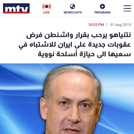
LIVE
NEWSCASTS
PROGRAMS
18:03 PM
01 Aug 2013
en
نتنياهو يرحب بقرار واشنطن فرض
الأخبار
عقوبات جديدة على ايران للاشتباه في
سعيها الى حيازة أسلحة نووية
سياسة
ناس
إقتصاد
فن
منوعات
رياضة
كأس العالم
البرامج
جدول البرامج