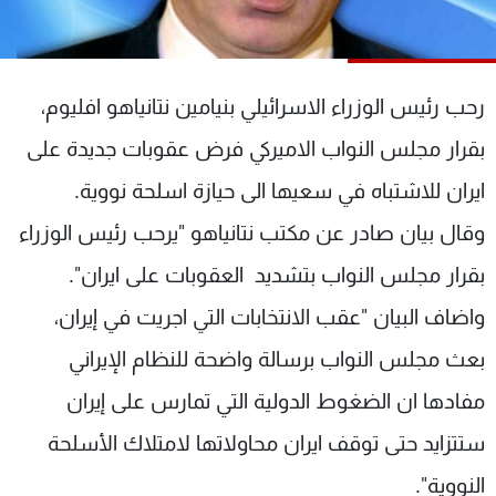
شاهد البرامج
الترددات
رحب رئيس الوزراء الاسرائيلي بنيامين نتانياهو افليوم،
عن MTV
وظائف
بقرار مجلس النواب الاميركي فرض عقوبات جديدة على
الإنـتـاج
تواصل معنا
لاعلاناتكم
شروط الإسـتخدام
ايران للاشتباه في سعيها الى حيازة اسلحة نووية.
سياسة الخصوصية
وقال بيان صادر عن مكتب نتانياهو "يرحب رئيس الوزراء
بقرار مجلس النواب بتشديد العقوبات على ايران".
واضاف البيان "عقب الانتخابات التي اجريت في إيران،
بعث مجلس النواب برسالة واضحة للنظام الإيراني
مفادها ان الضغوط الدولية التي تمارس على إيران
ستتزايد حتى توقف ايران محاولاتها لامتلاك الأسلحة
النووية".