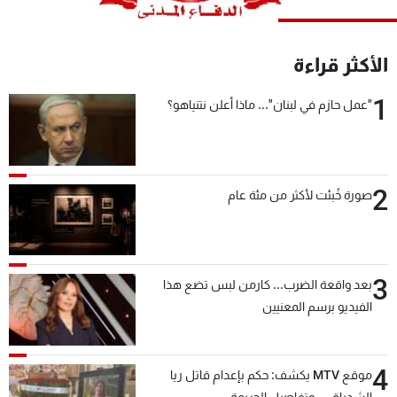
شاهد البرامج
الترددات
الأكثر قراءة
1
عن MTV
وظائف
"عمل حازم في لبنان"... ماذا أعلن نتنياهو؟
الإنـتـاج
تواصل معنا
لاعلاناتكم
شروط الإسـتخدام
سياسة الخصوصية
2
صورة خُبئت لأكثر من مئة عام
3
بعد واقعة الضرب... كارمن لبس تضع هذا
الفيديو برسم المعنيين
4
موقع MTV يكشف: حكم بإعدام قاتل ريا