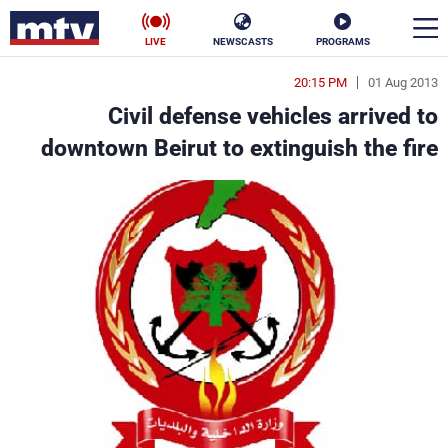
LIVE
NEWSCASTS
PROGRAMS
20:15 PM
01 Aug 2013
en
Civil defense vehicles arrived to
الأخبار
downtown Beirut to extinguish the fire
سياسة
ناس
إقتصاد
فن
منوعات
رياضة
كأس العالم
البرامج
جدول البرامج