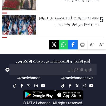
الشدياق… وتفاصيل الجريمة
5
القناة 13 الإسرائيليّة: أميركا تضغط على إسرائيل
لإنهاء القتال في إيران ولبنان وغزة
-
+
A
A
أهم الأخبار و الفيديوهات في بريدك الالكتروني
@mtvlebanon
@mtvlebanonnews
© MTV Lebanon. All rights reserved.