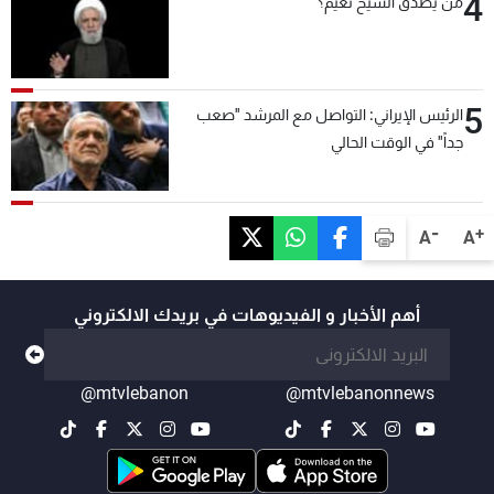
4
من يصدّق الشيخ نعيم؟
5
الرئيس الإيراني: التواصل مع المرشد "صعب
جداً" في الوقت الحالي
-
+
A
A
أهم الأخبار و الفيديوهات في بريدك الالكتروني
@mtvlebanon
@mtvlebanonnews