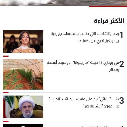
شاهد البرامج
الترددات
الأكثر قراءة
1
عن MTV
وظائف
بعد الإنتقادات التي طالت جسمها... جورجينا
الإنـتـاج
تواصل معنا
رودريغيز تخرج عن صمتها
لاعلاناتكم
شروط الإسـتخدام
سياسة الخصوصية
2
في بوداي: ١٦ خيمة "ماريجوانا"... وضبط أسلحة
وذخائر
3
نائب "الثنائي" يردّ على قاسم... ونائب "الحزب"
عن عون: "انشالله خير"