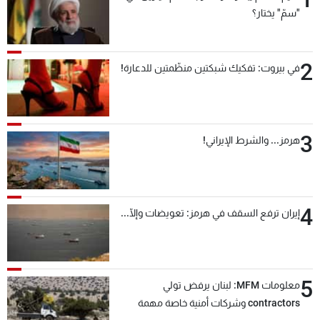
"سمّ" يختار؟
2
في بيروت: تفكيك شبكتين منظّمتين للدعارة!
3
هرمز... والشرط الإيراني!
4
إيران ترفع السقف في هرمز: تعويضات وإلّا...
5
معلومات MFM: لبنان يرفض تولي
contractors وشركات أمنية خاصة مهمة