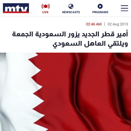
LIVE
NEWSCASTS
PROGRAMS
02:46 AM
02 Aug 2013
en
أمير قطر الجديد يزور السعودية الجمعة
الأخبار
ويلتقي العاهل السعودي
سياسة
ناس
إقتصاد
فن
منوعات
رياضة
كأس العالم
البرامج
جدول البرامج