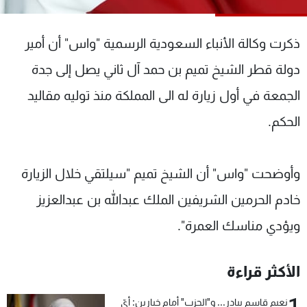
شاهد البرامج
الترددات
ذكرت وكالة الأنباء السعودية الرسمية "واس" أن أمير
دولة قطر الشيخ تميم بن حمد آل ثاني يصل إلى جدة
عن MTV
وظائف
الإنـتـاج
تواصل معنا
الجمعة في أول زيارة له الى المملكة منذ توليه مقاليد
لاعلاناتكم
شروط الإسـتخدام
الحكم.
سياسة الخصوصية
وأوضحت "واس" أن الشيخ تميم "سيلتقي خلال الزيارة
خادم الحرمين الشريفين الملك عبدالله بن عبدالعزيز
ويؤدي مناسك العمرة".
الأكثر قراءة
1
نعيم قاسم يبادر... و"الحزب" أمام خيارين: أيّ