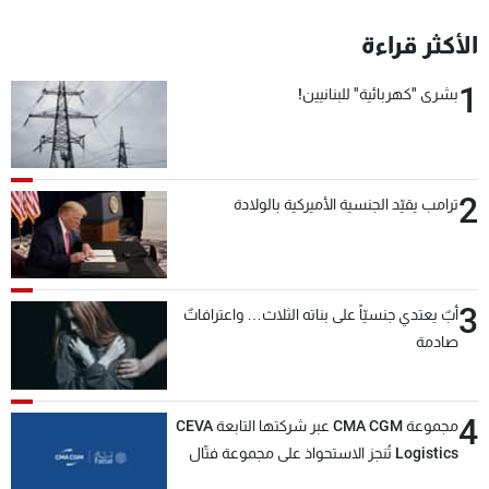
الأكثر قراءة
1
بشرى "كهربائية" للبنانيين!
2
ترامب يقيّد الجنسية الأميركية بالولادة
3
أبٌ يعتدي جنسيّاً على بناته الثلاث… واعترافاتٌ
صادمة
4
مجموعة CMA CGM عبر شركتها التابعة CEVA
Logistics تُنجز الاستحواذ على مجموعة فتّال