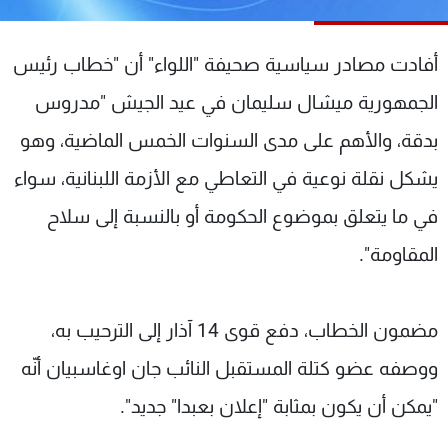
شاهد البرامج
الترددات
أفادت مصادر سياسية صحيفة "اللواء" أن "خطاب رئيس
الجمهورية ميشال سليمان في عيد الجيش "مدروس
عن MTV
وظائف
الإنـتـاج
تواصل معنا
بدقة، والأهم على مدى السنوات الخمس الماضية، وهو
لاعلاناتكم
شروط الإسـتخدام
يشكل نقلة نوعية في التعاطي مع الأزمة اللبنانية، سواء
سياسة الخصوصية
في ما يتعلق بموضوع الحكومة أو بالنسبة إلى سلاح
المقاومة".
مضمون الخطاب، دفع قوى 14 آذار إلى الترحيب به،
ووصفه عضو كتلة المستقبل النائب جان اوغاسبيان أنّه
"يمكن أن يكون بمثابة "إعلان بعبدا" جديد".