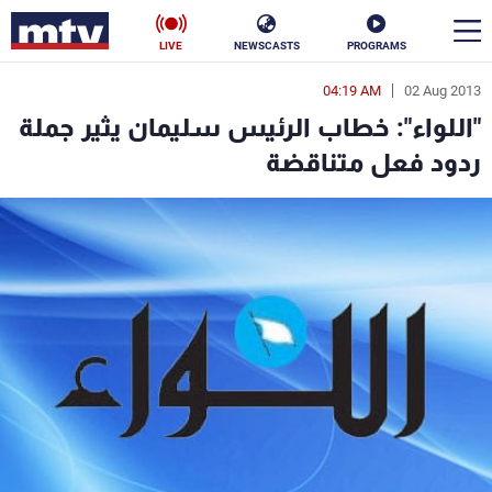
LIVE
NEWSCASTS
PROGRAMS
04:19 AM
02 Aug 2013
en
"اللواء": خطاب الرئيس سليمان يثير جملة
الأخبار
ردود فعل متناقضة
سياسة
ناس
إقتصاد
فن
منوعات
رياضة
كأس العالم
البرامج
جدول البرامج