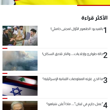
شاهد البرامج
الترددات
الأكثر قراءة
1
عن MTV
وظائف
بالفيديو: الظهور الأوّل لمجتبى خامنئي!
الإنـتـاج
تواصل معنا
لاعلاناتكم
شروط الإسـتخدام
سياسة الخصوصية
2
حالة طوارئ وإخلاءات... والنار تلاحق السكان!
3
ما الذي غيّرته المفاوضات اللبنانية الإسرائيلية؟
4
"عمل حازم في لبنان"... ماذا أعلن نتنياهو؟