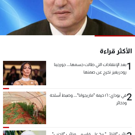
شاهد البرامج
الترددات
عن MTV
وظائف
الإنـتـاج
تواصل معنا
لاعلاناتكم
شروط الإسـتخدام
الأكثر قراءة
سياسة الخصوصية
1
بعد الإنتقادات التي طالت جسمها... جورجينا
رودريغيز تخرج عن صمتها
2
في بوداي: ١٦ خيمة "ماريجوانا"... وضبط أسلحة
وذخائر
نائب "الثنائي" يردّ على قاسم... ونائب "الحزب"