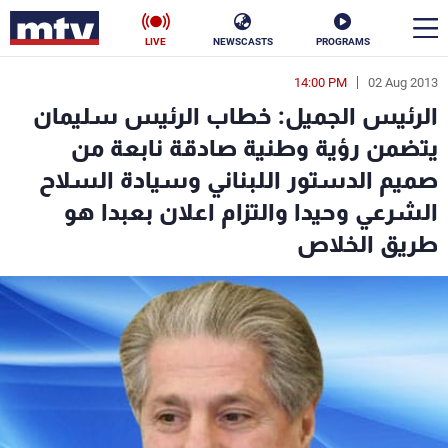
LIVE
NEWSCASTS
PROGRAMS
14:00 PM
02 Aug 2013
en
الرئيس الجميل: خطاب الرئيس سليمان
الأخبار
يتضمن رؤية وطنية صادقة نابعة من
صميم الدستور اللبناني وسيادة السلاح
سياسة
ناس
الشرعي وحيدا والتزام اعلان بعبدا هو
إقتصاد
فن
طريق الخلاص
منوعات
رياضة
كأس العالم
البرامج
جدول البرامج