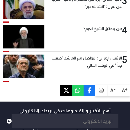
3
عن عون: "انشالله خير"
4
من يصدّق الشيخ نعيم؟
5
الرئيس الإيراني: التواصل مع المرشد "صعب
جداً" في الوقت الحالي
-
+
A
A
أهم الأخبار و الفيديوهات في بريدك الالكتروني