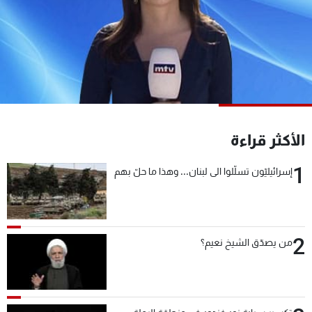
شاهد البرامج
الترددات
عن MTV
وظائف
الإنـتـاج
تواصل معنا
لاعلاناتكم
شروط الإسـتخدام
سياسة الخصوصية
الأكثر قراءة
1
إسرائيليّون تسلّلوا الى لبنان... وهذا ما حلّ بهم
2
من يصدّق الشيخ نعيم؟