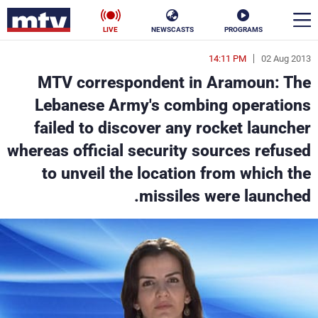
LIVE
NEWSCASTS
PROGRAMS
14:11 PM
02 Aug 2013
en
MTV correspondent in Aramoun: The
الأخبار
Lebanese Army's combing operations
failed to discover any rocket launcher
سياسة
ناس
whereas official security sources refused
إقتصاد
فن
to unveil the location from which the
missiles were launched.
منوعات
رياضة
كأس العالم
البرامج
جدول البرامج