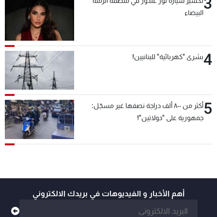
3
تكسير سيارة نور غندور في منطقة الرملة
البيضاء
4
بشرى "كهربائية" للبنانيين!
5
أكثر من ٨٠٠ ألف دراجة نصفها غير مسجّل:
جمهورية على "دولابَين"!
أهم الأخبار و الفيديوهات في بريدك الالكتروني