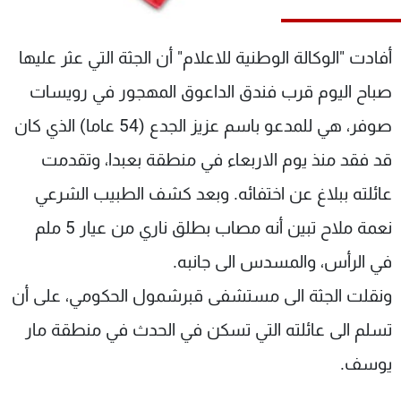
شاهد البرامج
الترددات
أفادت "الوكالة الوطنية للاعلام" أن الجثة التي عثر عليها
صباح اليوم قرب فندق الداعوق المهجور في رويسات
عن MTV
وظائف
الإنـتـاج
تواصل معنا
صوفر، هي للمدعو باسم عزيز الجدع (54 عاما) الذي كان
لاعلاناتكم
شروط الإسـتخدام
قد فقد منذ يوم الاربعاء في منطقة بعبدا، وتقدمت
سياسة الخصوصية
عائلته ببلاغ عن اختفائه. وبعد كشف الطبيب الشرعي
نعمة ملاح تبين أنه مصاب بطلق ناري من عيار 5 ملم
في الرأس، والمسدس الى جانبه.
ونقلت الجثة الى مستشفى قبرشمول الحكومي، على أن
تسلم الى عائلته التي تسكن في الحدث في منطقة مار
يوسف.