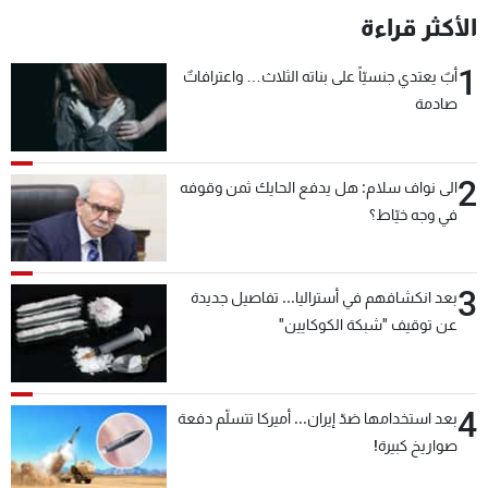
الأكثر قراءة
1
أبٌ يعتدي جنسيّاً على بناته الثلاث… واعترافاتٌ
صادمة
2
الى نواف سلام: هل يدفع الحايك ثمن وقوفه
في وجه خيّاط؟
3
بعد انكشافهم في أستراليا... تفاصيل جديدة
عن توقيف "شبكة الكوكايين"
4
بعد استخدامها ضدّ إيران... أميركا تتسلّم دفعة
صواريخ كبيرة!