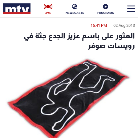
LIVE
NEWSCASTS
PROGRAMS
15:41 PM
02 Aug 2013
en
العثور على باسم عزيز الجدع جثة في
الأخبار
رويسات صوفر
سياسة
ناس
إقتصاد
فن
منوعات
رياضة
كأس العالم
البرامج
جدول البرامج