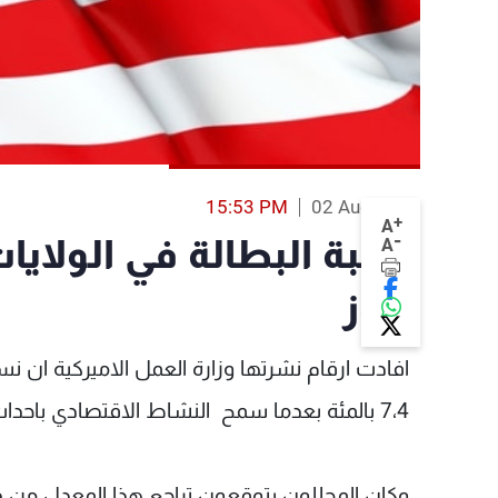
15:53 PM
02 Aug 2013
+
A
-
A
تموز
افادت ارقام نشرتها وزارة العمل الاميركية ان نس
7،4 بالمئة بعدما سمح النشاط الاقتصادي باحداث 162 الف وظيفة.