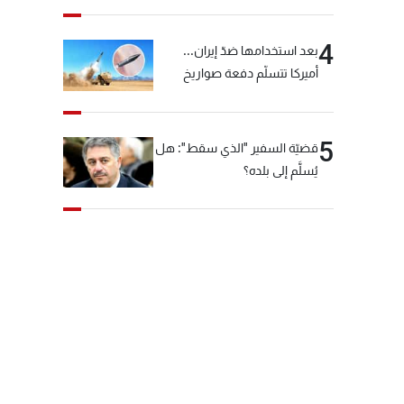
4
بعد استخدامها ضدّ إيران...
أميركا تتسلّم دفعة صواريخ
كبيرة!
5
قضيّة السفير "الذي سقط": هل
يُسلَّم إلى بلده؟