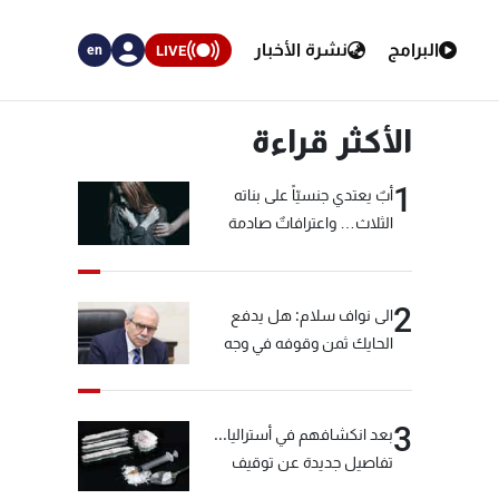
البرامج
نشرة الأخبار
LIVE
en
الأكثر قراءة
1
أبٌ يعتدي جنسيّاً على بناته
الثلاث… واعترافاتٌ صادمة
2
الى نواف سلام: هل يدفع
الحايك ثمن وقوفه في وجه
خيّاط؟
3
بعد انكشافهم في أستراليا...
تفاصيل جديدة عن توقيف
"شبكة الكوكايين"