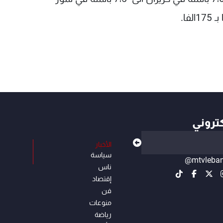
فا.
كتروني
الأخبار
سياسة
@mtvleba
ناس
إقتصاد
فن
منوعات
رياضة