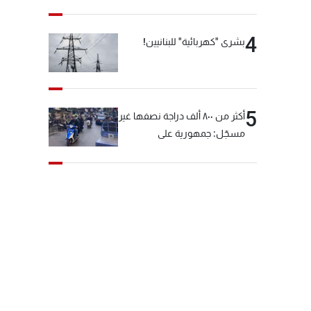
4
بشرى "كهربائية" للبنانيين!
5
أكثر من ٨٠٠ ألف دراجة نصفها غير
مسجّل: جمهورية على
"دولابَين"!