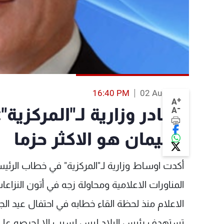
16:40 PM
02 Aug 2013
+
A
-
مصادر وزارية لـ"المركزية
A
سليمان هو الاكثر حزما
أكدت اوساط وزارية لـ"المركزية" في خطاب الرئي
المناورات الاعلامية ومحاولة زجه في أتون النز
الاعلام منذ لحظة القاء خطابه في احتفال عيد 
تستهدف رئيس البلاد ليس لسبب الا لحرصه على 