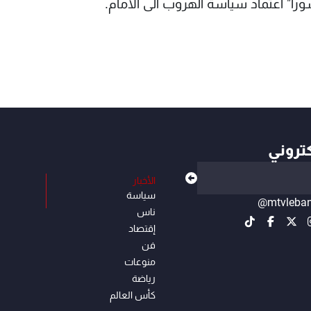
را" اعتماد سياسة الهروب الى الامام.
كتروني
الأخبار
سياسة
@mtvleba
ناس
إقتصاد
فن
منوعات
رياضة
كأس العالم