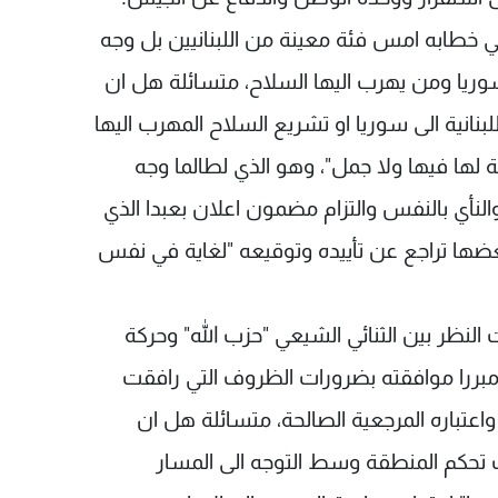
طابه امس فئة معينة من اللبنانيين بل وجه
وريا ومن يهرب اليها السلاح، متسائلة هل ان
نانية الى سوريا او تشريع السلاح المهرب اليها
قة لها فيها ولا جمل"، وهو الذي لطالما وجه
 والنأي بالنفس والتزام مضمون اعلان بعبدا الذي
بعضها تراجع عن تأييده وتوقيعه "لغاية في نفس
لنظر بين الثنائي الشيعي "حزب الله" وحركة
 مبررا موافقته بضرورات الظروف التي رافقت
اعتباره المرجعية الصالحة، متسائلة هل ان
أت تحكم المنطقة وسط التوجه الى المسار