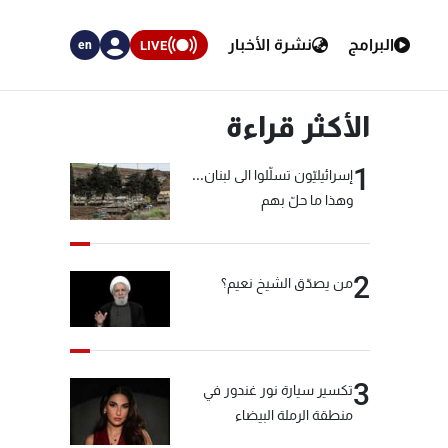
البرامج
نشرة الأخبار
LIVE
en
الأكثر قراءة
1
إسرائيليّون تسلّلوا الى لبنان...
وهذا ما حلّ بهم
2
من يصدّق الشيخ نعيم؟
3
تكسير سيارة نور غندور في
منطقة الرملة البيضاء