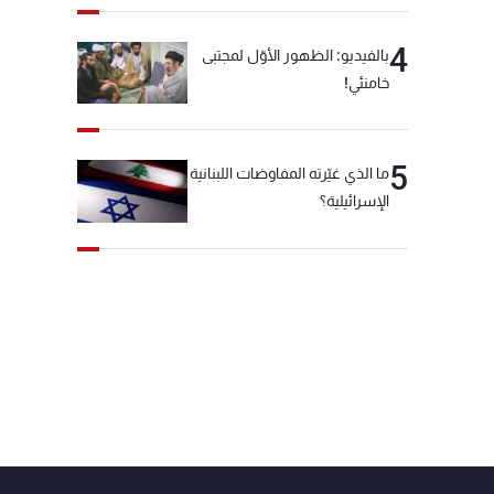
4
بالفيديو: الظهور الأوّل لمجتبى
خامنئي!
5
ما الذي غيّرته المفاوضات اللبنانية
الإسرائيلية؟