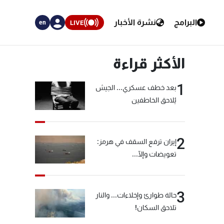
البرامج
نشرة الأخبار
LIVE
en
الأكثر قراءة
1
بعد خطف عسكري... الجيش
يُلاحق الخاطفين
2
إيران ترفع السقف في هرمز:
تعويضات وإلّا...
3
حالة طوارئ وإخلاءات... والنار
تلاحق السكان!