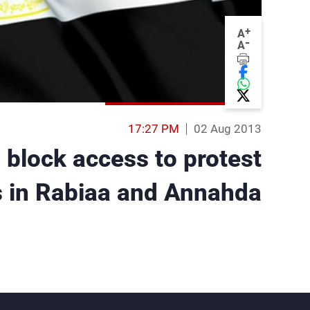
+
A
-
A
17:27 PM
02 Aug 2013
 block access to protest
 in Rabiaa and Annahda