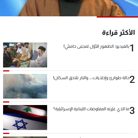
شاهد البرامج
الترددات
الأكثر قراءة
عن MTV
وظائف
الإنـتـاج
تواصل معنا
1
بالفيديو: الظهور الأوّل لمجتبى خامنئي!
لاعلاناتكم
شروط الإسـتخدام
سياسة الخصوصية
2
حالة طوارئ وإخلاءات... والنار تلاحق السكان!
3
ما الذي غيّرته المفاوضات اللبنانية الإسرائيلية؟