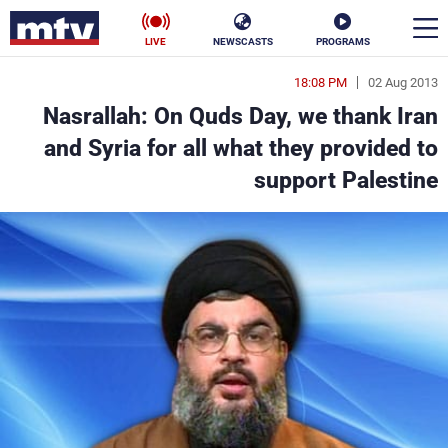
LIVE
NEWSCASTS
PROGRAMS
18:08 PM
02 Aug 2013
en
Nasrallah: On Quds Day, we thank Iran
الأخبار
and Syria for all what they provided to
support Palestine
سياسة
ناس
إقتصاد
فن
منوعات
رياضة
كأس العالم
البرامج
جدول البرامج