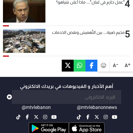
4
"عمل حازم في لبنان"... ماذا أعلن نتنياهو؟
5
مخيم ضبية... بين التَّهميش ونقص الخدمات
-
+
A
A
أهم الأخبار و الفيديوهات في بريدك الالكتروني
@mtvlebanon
@mtvlebanonnews