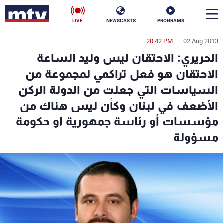
LIVE
NEWSCASTS
PROGRAMS
20:42 PM
02 Aug 2013
en
الحريري: الاحتقان ليس وليد الساعة
الأخبار
الاحتقان هو فعل تراكمي لمجموعة من
السياسات التي جعلت من الدولة الركن
سياسة
ناس
الأضعف في لبنان وكأن ليس هناك من
إقتصاد
فن
مؤسسات أو رئاسة جمهورية او حكومة
مسؤولة
منوعات
رياضة
كأس العالم
البرامج
جدول البرامج