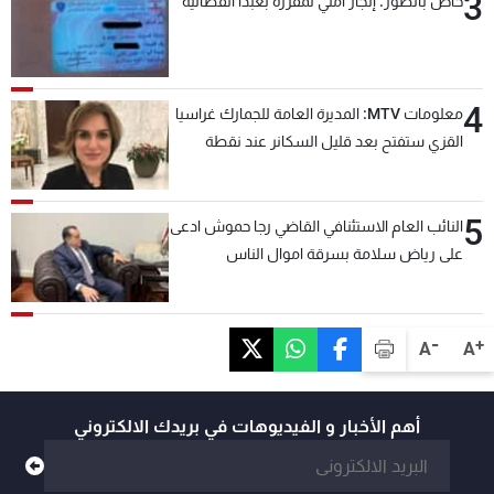
3
خاص بالصور: إنجاز امني لمفرزة بعبدا القضائية
4
معلومات MTV: المديرة العامة للجمارك غراسيا
القزي ستفتح بعد قليل السكانر عند نقطة
المصنع لتسهيل عملية التصدير البري إلى
السعودية والدول العربية
5
النائب العام الاستئنافي القاضي رجا حموش ادعى
على رياض سلامة بسرقة اموال الناس
وتأسيس شركات وهمية بهدف شراء أسهم
مصرفية وتهريبها وتبييض اموال
-
+
A
A
أهم الأخبار و الفيديوهات في بريدك الالكتروني