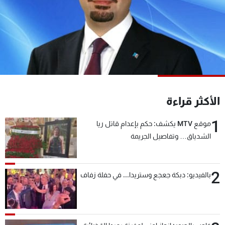
شاهد البرامج
الترددات
عن MTV
وظائف
الإنـتـاج
تواصل معنا
لاعلاناتكم
شروط الإسـتخدام
سياسة الخصوصية
الأكثر قراءة
1
موقع MTV يكشف: حكم بإعدام قاتل ريا
الشدياق… وتفاصيل الجريمة
2
بالفيديو: دبكة جعجع وستريدا... في حفلة زفاف