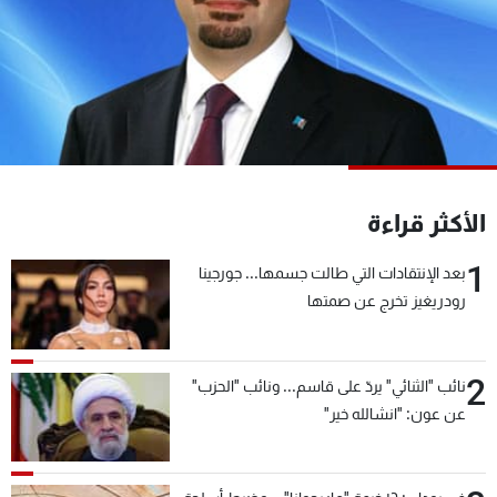
شاهد البرامج
الترددات
عن MTV
وظائف
الإنـتـاج
تواصل معنا
لاعلاناتكم
شروط الإسـتخدام
سياسة الخصوصية
الأكثر قراءة
1
بعد الإنتقادات التي طالت جسمها... جورجينا
رودريغيز تخرج عن صمتها
2
نائب "الثنائي" يردّ على قاسم... ونائب "الحزب"
عن عون: "انشالله خير"