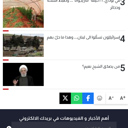
3
في بوداي: ١٦ خيمة "ماريجوانا"... وضبط أسلحة
وذخائر
4
إسرائيليّون تسلّلوا الى لبنان... وهذا ما حلّ بهم
5
من يصدّق الشيخ نعيم؟
-
+
A
A
أهم الأخبار و الفيديوهات في بريدك الالكتروني