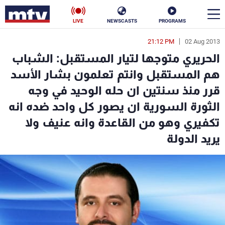
LIVE
NEWSCASTS
PROGRAMS
21:12 PM
02 Aug 2013
en
الحريري متوجها لتيار المستقبل: الشباب
الأخبار
هم المستقبل وانتم تعلمون بشار الأسد
قرر منذ سنتين ان حله الوحيد في وجه
سياسة
ناس
الثورة السورية ان يصور كل واحد ضده انه
إقتصاد
فن
تكفيري وهو من القاعدة وانه عنيف ولا
يريد الدولة
منوعات
رياضة
كأس العالم
البرامج
جدول البرامج