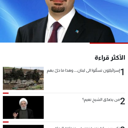
شاهد البرامج
الترددات
عن MTV
وظائف
الإنـتـاج
تواصل معنا
لاعلاناتكم
شروط الإسـتخدام
سياسة الخصوصية
الأكثر قراءة
1
إسرائيليّون تسلّلوا الى لبنان... وهذا ما حلّ بهم
2
من يصدّق الشيخ نعيم؟