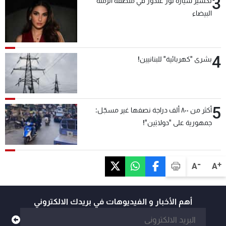
3
تكسير سيارة نور غندور في منطقة الرملة
البيضاء
4
بشرى "كهربائية" للبنانيين!
5
أكثر من ٨٠٠ ألف دراجة نصفها غير مسجّل:
جمهورية على "دولابَين"!
-
+
A
A
أهم الأخبار و الفيديوهات في بريدك الالكتروني