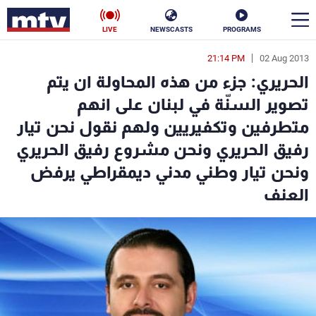
LIVE
NEWSCASTS
PROGRAMS
21:14 PM
02 Aug 2013
en
الحريري: جزء من هذه المحاولة ان يتم
الأخبار
تصوير السنّة في لبنان على انهم
متطرفين وتكفيريين ولهم نقول نحن تيار
سياسة
ناس
رفيق الحريري ونحن مشروع رفيق الحريري
إقتصاد
فن
ونحن تيار وطني مدني ديمقراطي يرفض
العنف
منوعات
رياضة
كأس العالم
البرامج
جدول البرامج