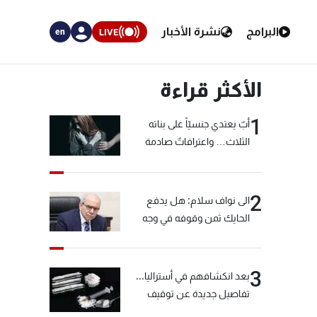
البرامج
نشرة الأخبار
LIVE
en
الأكثر قراءة
1
أبٌ يعتدي جنسيّاً على بناته
الثلاث… واعترافاتٌ صادمة
2
الى نواف سلام: هل يدفع
الحايك ثمن وقوفه في وجه
خيّاط؟
3
بعد انكشافهم في أستراليا...
تفاصيل جديدة عن توقيف
"شبكة الكوكايين"