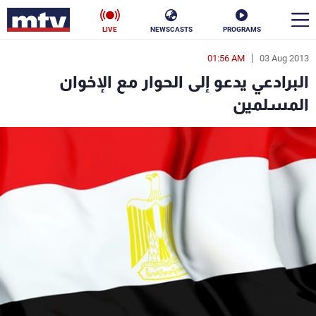
LIVE
NEWSCASTS
PROGRAMS
01:56 AM
03 Aug 2013
en
البرادعي يدعو إلى الحوار مع الإخوان
الأخبار
المسلمين
سياسة
ناس
إقتصاد
فن
منوعات
رياضة
كأس العالم
البرامج
جدول البرامج