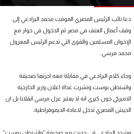
شاهد البرامج
الترددات
دعا نائب الرئيس المصري الموقت محمد البرادعي إلى
وقف أعمال العنف في مصر ثم الدخول في حوار مع
عن MTV
وظائف
الإنـتـاج
تواصل معنا
الإخوان المسلمين والقوى التي تدعم الرئيس المعزول
لاعلاناتكم
شروط الإسـتخدام
محمد مرسي.
سياسة الخصوصية
وجاء كلام البرادعي في مقابلة معه اجرتها صحيفة
واشنطن بوست ونشرت غداة اعلان وزير الخارجية
الاميركي جون كيري انه لا يعتبر عزل مرسي انقلابا بل ان
الجيش المصري تدخل لاعادة الديموقراطية.
وشدد البرادعي في حديث مع صحيفة "واشنطن بوست"