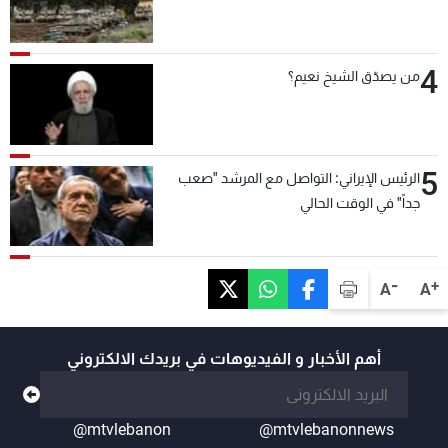
4
من يصدّق الشيخ نعيم؟
5
الرئيس الإيراني: التواصل مع المرشد "صعب
جداً" في الوقت الحالي
-
+
A
A
أهم الأخبار و الفيديوهات في بريدك الالكتروني
@mtvlebanon
@mtvlebanonnews