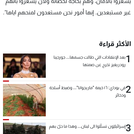
يشعروا بالأمان، وهم بحاجة لحصانة ولأن يشعروا بأنهم
غير مستبعدين. إنها أمور نحن مستعدون لمنحهم اياها".
الأكثر قراءة
1
بعد الإنتقادات التي طالت جسمها... جورجينا
رودريغيز تخرج عن صمتها
2
في بوداي: ١٦ خيمة "ماريجوانا"... وضبط أسلحة
وذخائر
3
إسرائيليّون تسلّلوا الى لبنان... وهذا ما حلّ بهم