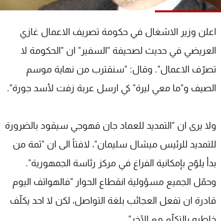
شاهد البرامج
الترددات
اعلن وزير الاشغال في حكومة تصريف الاعمال غازي
العريضي في حديث لصحيفة "السفير" ان "الحكومة لا
عن MTV
وظائف
الإنـتـاج
تواصل معنا
تصرّف الاعمال". وقال: "سنقترب من نهاية موسم
لاعلاناتكم
شروط الإسـتخدام
الصيف و"ما معي ليرة" كي ارسل عربة زفت لأسد جورة".
سياسة الخصوصية
ولا يرى ان "التمديد للعماد جان قهوجي سيقود بالضرورة
للتمديد للرئيس ميشال سليمان"، لافتاً الى ان "ثمة من
بدأ يلوّح بإمكانية الفراغ في مركز رئاسة الجمهورية".
وحمّل الجميع مسؤولية انقطاع الحوار "فالهواتف اليوم
قادرة ان تفعل العجائب بلغة التواصل، لكن لا احد يكلّف
خاطره بالتكلّم مع الآخر".