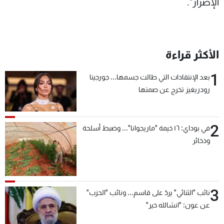
الإصرار".
الأكثر قراءة
1
بعد الإنتقادات التي طالت جسمها... جورجينا
رودريغيز تخرج عن صمتها
2
في بوداي: ١٦ خيمة "ماريجوانا"... وضبط أسلحة
وذخائر
3
نائب "الثنائي" يردّ على قاسم... ونائب "الحزب"
عن عون: "انشالله خير"