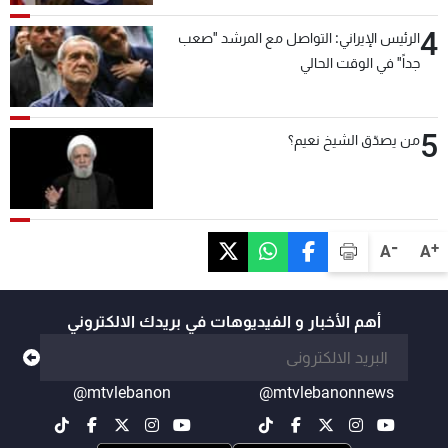
4
الرئيس الإيراني: التواصل مع المرشد "صعب
جداً" في الوقت الحالي
5
من يصدّق الشيخ نعيم؟
-
+
A
A
أهم الأخبار و الفيديوهات في بريدك الالكتروني
@mtvlebanon
@mtvlebanonnews