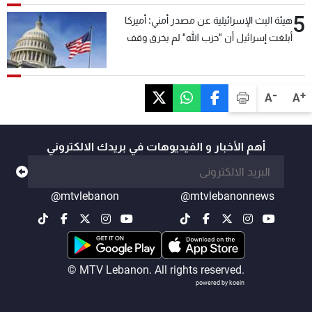
5
هيئة البث الإسرائيلية عن مصدر أمني: أميركا
أبلغت إسرائيل أن "حزب الله" لم يخرق وقف
إطلاق النار أمس في مجدل زون وطلبت منها
عدم التصعيد خشية أن يؤثر ذلك على مفاوضات
روما
-
+
A
A
أهم الأخبار و الفيديوهات في بريدك الالكتروني
@mtvlebanon
@mtvlebanonnews
© MTV Lebanon. All rights reserved.
powered by koein