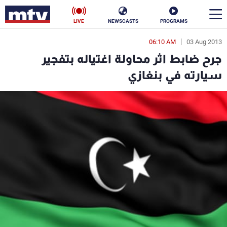
LIVE
NEWSCASTS
PROGRAMS
06:10 AM
03 Aug 2013
en
جرح ضابط اثر محاولة اغتياله بتفجير
الأخبار
سيارته في بنغازي
سياسة
ناس
إقتصاد
فن
منوعات
رياضة
كأس العالم
البرامج
جدول البرامج