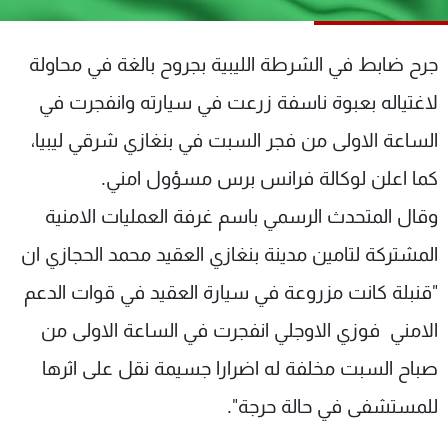
شاهد البرامج
الترددات
جرح ضابط في الشرطة الليبية بجروح بالغة في محاولة
لاغتياله بعبوة ناسفة زرعت في سيارته وانفجرت في
عن MTV
وظائف
الإنـتـاج
تواصل معنا
الساعة الاولى من فجر السبت في بنغازي شرقي ليبيا،
لاعلاناتكم
شروط الإسـتخدام
كما اعلن لوكالة فرانس برس مسؤول امني.
سياسة الخصوصية
وقال المتحدث الرسمي باسم غرفة العمليات الامنية
المشتركة لتامين مدينة بنغازي العقيد محمد الحجازي ان
"قنبلة كانت مزروعة في سيارة العقيد في قوات الدعم
الامني فوزي الاوجلي انفجرت في الساعة الاولى من
صباح السبت مخلفة له اضرارا جسيمة نقل على اثرها
للمستشفى في حالة حرجة".