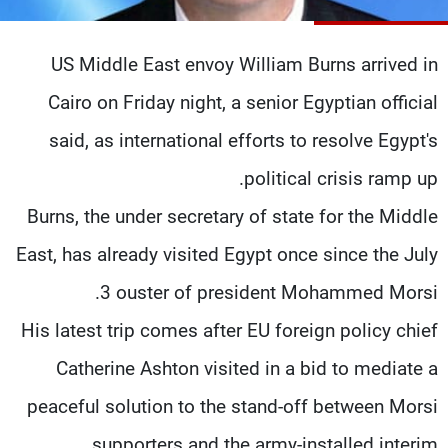
شاهد البرامج
الترددات
US Middle East envoy William Burns arrived in
Cairo on Friday night, a senior Egyptian official
عن MTV
وظائف
الإنـتـاج
تواصل معنا
said, as international efforts to resolve Egypt's
لاعلاناتكم
شروط الإسـتخدام
political crisis ramp up.
سياسة الخصوصية
Burns, the under secretary of state for the Middle
East, has already visited Egypt once since the July
3 ouster of president Mohammed Morsi.
His latest trip comes after EU foreign policy chief
Catherine Ashton visited in a bid to mediate a
peaceful solution to the stand-off between Morsi
supporters and the army-installed interim