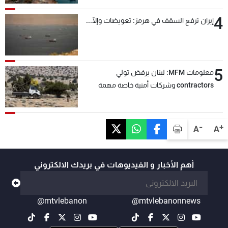
4
إيران ترفع السقف في هرمز: تعويضات وإلّا...
5
معلومات MFM: لبنان يرفض تولي
contractors وشركات أمنية خاصة مهمة
التحقق من نزع سلاح "حزب الله"
-
+
A
A
أهم الأخبار و الفيديوهات في بريدك الالكتروني
@mtvlebanon
@mtvlebanonnews