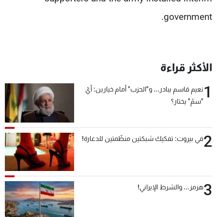
government.
الأكثر قراءة
1
نعيم قاسم يبادر... و"الحزب" أمام خيارين: أيّ
"سمّ" يختار؟
2
في بيروت: تفكيك شبكتين منظّمتين للدعارة!
3
هرمز... والشرط الإيراني!