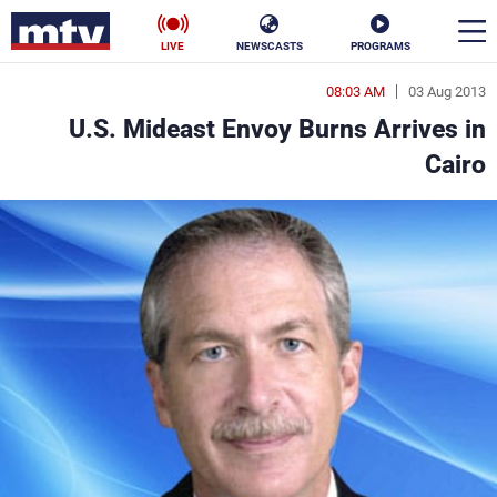
LIVE
NEWSCASTS
PROGRAMS
08:03 AM
03 Aug 2013
en
U.S. Mideast Envoy Burns Arrives in
الأخبار
Cairo
سياسة
ناس
إقتصاد
فن
منوعات
رياضة
كأس العالم
البرامج
جدول البرامج