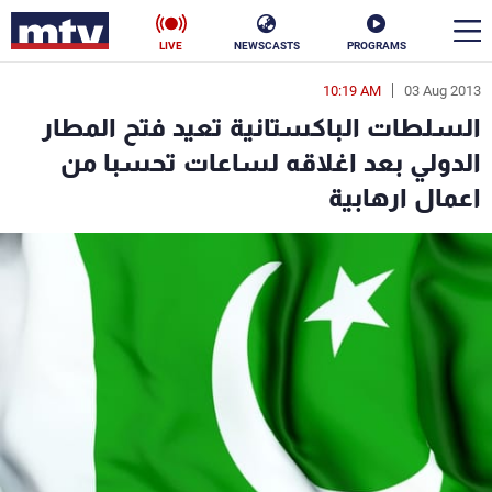
LIVE
NEWSCASTS
PROGRAMS
10:19 AM
03 Aug 2013
en
السلطات الباكستانية تعيد فتح المطار
الأخبار
الدولي بعد اغلاقه لساعات تحسبا من
اعمال ارهابية
سياسة
ناس
إقتصاد
فن
منوعات
رياضة
كأس العالم
البرامج
جدول البرامج