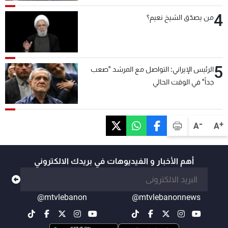
4
من يصدّق الشيخ نعيم؟
5
الرئيس الإيراني: التواصل مع المرشد "صعب
جداً" في الوقت الحالي
-
+
A
A
أهم الأخبار و الفيديوهات في بريدك الالكتروني
@mtvlebanon
@mtvlebanonnews