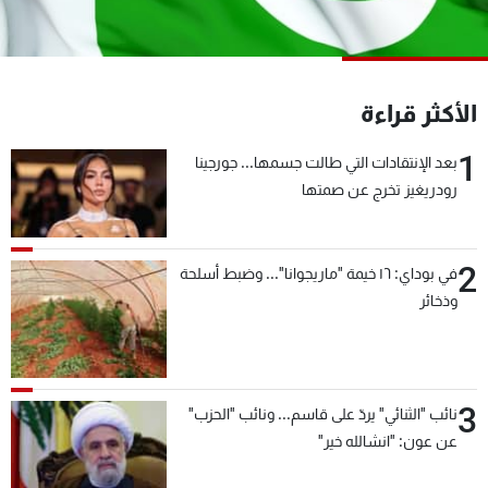
شاهد البرامج
الترددات
الأكثر قراءة
عن MTV
وظائف
الإنـتـاج
تواصل معنا
1
بعد الإنتقادات التي طالت جسمها... جورجينا
لاعلاناتكم
شروط الإسـتخدام
رودريغيز تخرج عن صمتها
سياسة الخصوصية
2
في بوداي: ١٦ خيمة "ماريجوانا"... وضبط أسلحة
وذخائر
3
نائب "الثنائي" يردّ على قاسم... ونائب "الحزب"
عن عون: "انشالله خير"