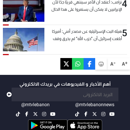
4
ترامب: أعتقد أن الأمر سينتهي قريبًا جدًا لأن
الإيرانيين لا يمكن أن يستمروا على هذا الحال
5
هيئة البث الإسرائيلية عن مصدر أمني: أميركا
أبلغت إسرائيل أن "حزب الله" لم يخرق وقف
إطلاق النار أمس في مجدل زون وطلبت منها
عدم التصعيد خشية أن يؤثر ذلك على مفاوضات
روما
-
+
A
A
أهم الأخبار و الفيديوهات في بريدك الالكتروني
@mtvlebanon
@mtvlebanonnews