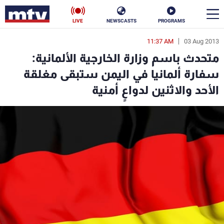
LIVE
NEWSCASTS
PROGRAMS
11:37 AM
03 Aug 2013
en
متحدث باسم وزارة الخارجية الألمانية:
الأخبار
سفارة ألمانيا في اليمن ستبقى مغلقة
الأحد والاثنين لدواعٍ أمنية
سياسة
ناس
إقتصاد
فن
منوعات
رياضة
كأس العالم
البرامج
جدول البرامج