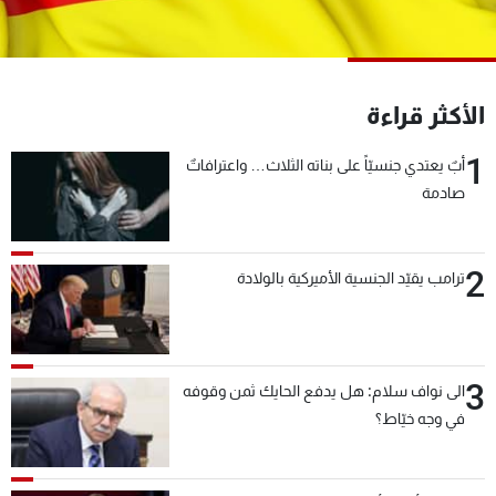
شاهد البرامج
الترددات
الأكثر قراءة
عن MTV
وظائف
الإنـتـاج
تواصل معنا
1
أبٌ يعتدي جنسيّاً على بناته الثلاث… واعترافاتٌ
لاعلاناتكم
شروط الإسـتخدام
صادمة
سياسة الخصوصية
2
ترامب يقيّد الجنسية الأميركية بالولادة
3
الى نواف سلام: هل يدفع الحايك ثمن وقوفه
في وجه خيّاط؟