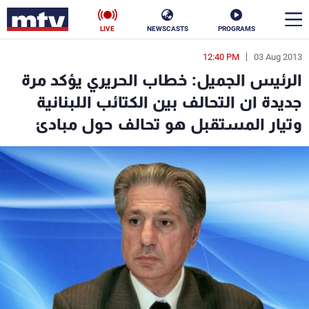
LIVE
NEWSCASTS
PROGRAMS
12:40 PM
03 Aug 2013
en
الرئيس الجميل: خطاب الحريري يؤكد مرة
الأخبار
جديدة ان التحالف بين الكتائب اللبنانية
وتيار المستقبل هو تحالف حول مبادئ
سياسة
ناس
إقتصاد
فن
منوعات
رياضة
كأس العالم
البرامج
جدول البرامج