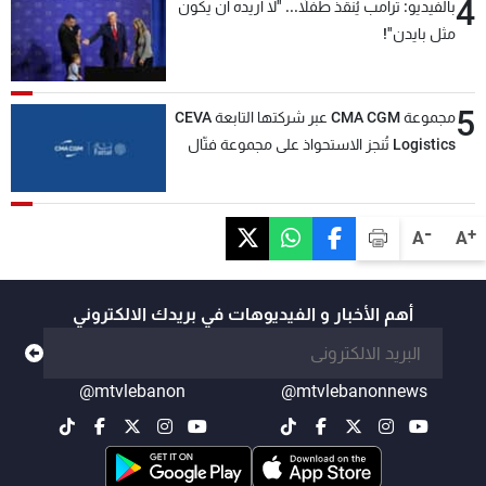
4
بالفيديو: ترامب يُنقذ طفلاً... "لا أريده أن يكون
مثل بايدن"!
5
مجموعة CMA CGM عبر شركتها التابعة CEVA
Logistics تُنجز الاستحواذ على مجموعة فتّال
-
+
A
A
أهم الأخبار و الفيديوهات في بريدك الالكتروني
@mtvlebanon
@mtvlebanonnews