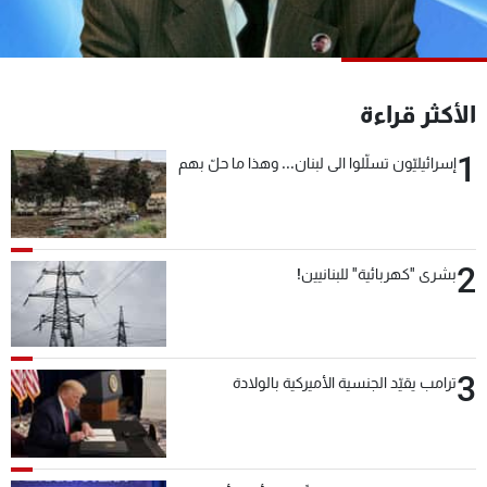
شاهد البرامج
الترددات
الأكثر قراءة
عن MTV
وظائف
الإنـتـاج
تواصل معنا
1
إسرائيليّون تسلّلوا الى لبنان... وهذا ما حلّ بهم
لاعلاناتكم
شروط الإسـتخدام
سياسة الخصوصية
2
بشرى "كهربائية" للبنانيين!
3
ترامب يقيّد الجنسية الأميركية بالولادة