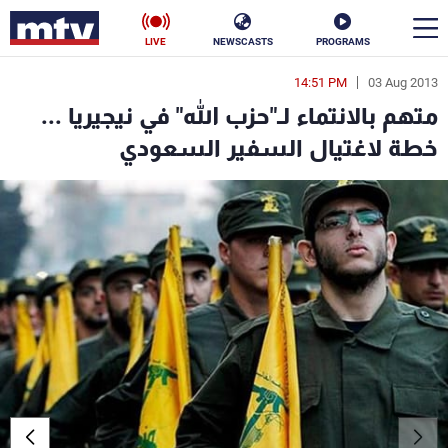
LIVE
NEWSCASTS
PROGRAMS
14:51 PM
03 Aug 2013
en
متهم بالانتماء لـ"حزب الله" في نيجيريا ...
الأخبار
خطة لاغتيال السفير السعودي
سياسة
ناس
إقتصاد
فن
منوعات
رياضة
كأس العالم
البرامج
جدول البرامج