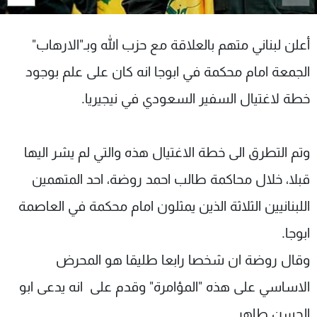
شاهد البرامج
الترددات
أعلن لبناني متهم بالعلاقة مع حزب الله وبـ"الارهاب"
الجمعة امام محكمة في ابوجا انه كان على علم بوجود
عن MTV
وظائف
الإنـتـاج
تواصل معنا
خطة لاغتيال السفير السعودي في نيجيريا.
لاعلاناتكم
شروط الإسـتخدام
سياسة الخصوصية
وتم التطرق الى خطة الاغتيال هذه والتي لم يشر اليها
قبلا، خلال محاكمة طالب احمد روضة، احد المتهمين
اللبنانيين الثلاثة الذين يمثلون امام محكمة في العاصمة
ابوجا.
وقال روضة ان شخصا رابعا طليقا هو المحرض
الاساسي على هذه "المؤامرة" وقدم على انه يدعى ابو
الحسن طاهر.