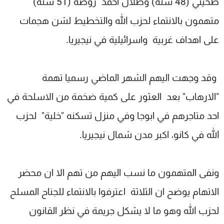
طحيني (48 سنة) وطلال احمد روضه (51 سنة)
متهمون بالانتماء لحزب الله والتخطيط لشن هجمات
على اهداف غربية واسرائيلية في نيجيريا.
وقد وجهت اليهم الشهر الماضي رسميا تهمة
"الارهاب" بعد العثور على كمية ضخمة من الاسلحة في
احد متاجرهم في ابوجا وفي منزل تسكنه "خلية" لحزب
الله في كانو، اكبر مدن شمال نيجيريا.
ونفى المتهمون ما نسب اليهم من تهم الا ان محضر
الاتهام يوضح ان الثلاثة اعترفوا بالانتماء للجناح المسلح
لحزب الله وهو ما لا يشكل جريمة في نظر القانون