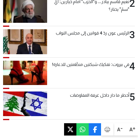
2
نعيم قاسم يبادر... و"الحزب" أمام خيارين: أيّ
"سمّ" يختار؟
3
الرئيس عون ردّ 4 قوانين إلى مجلس النواب
4
في بيروت: تفكيك شبكتين منظّمتين للدعارة!
5
أخطر ما دار داخل غرفة المفاوضات
-
+
A
A