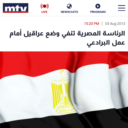
LIVE
NEWSCASTS
PROGRAMS
15:20 PM
03 Aug 2013
en
الرئاسة المصرية تنفي وضع عراقيل أمام
الأخبار
عمل البرادعي
سياسة
ناس
إقتصاد
فن
منوعات
رياضة
كأس العالم
البرامج
جدول البرامج