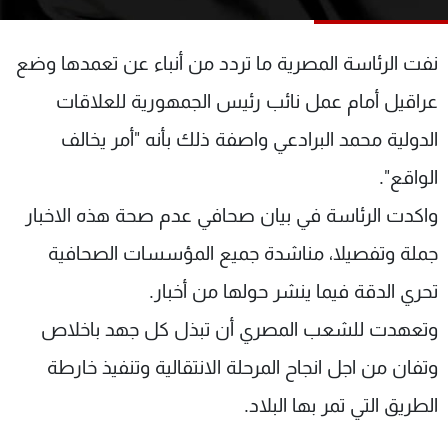
شاهد البرامج
الترددات
نفت الرئاسة المصرية ما تردد من أنباء عن تعمدها وضع
عراقيل أمام عمل نائب رئيس الجمهورية للعلاقات
عن MTV
وظائف
الإنـتـاج
تواصل معنا
الدولية محمد البرادعي واصفة ذلك بأنه "أمر يخالف
لاعلاناتكم
شروط الإسـتخدام
الواقع".
سياسة الخصوصية
واكدت الرئاسة في بيان صحافي عدم صحة هذه الاخبار
جملة وتفصيلا، مناشدة جميع المؤسسات الصحافية
تحري الدقة فيما ينشر حولها من أخبار.
وتعهدت للشعب المصري أن تبذل كل جهد باخلاص
وتفان من اجل انجاح المرحلة الانتقالية وتنفيذ خارطة
الطريق التي تمر بها البلاد.