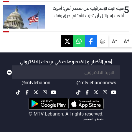
5
هيئة البث الإسرائيلية عن مصدر أمني: أميركا
أبلغت إسرائيل أن "حزب الله" لم يخرق وقف
إطلاق النار أمس في مجدل زون وطلبت منها
عدم التصعيد خشية أن يؤثر ذلك على مفاوضات
روما
-
+
A
A
أهم الأخبار و الفيديوهات في بريدك الالكتروني
@mtvlebanon
@mtvlebanonnews
© MTV Lebanon. All rights reserved.
powered by koein