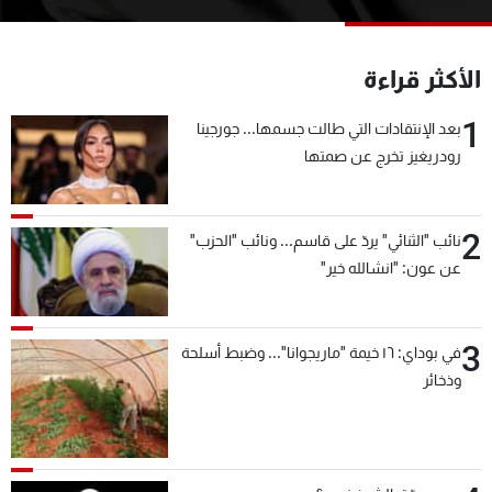
شاهد البرامج
الترددات
الأكثر قراءة
1
عن MTV
وظائف
بعد الإنتقادات التي طالت جسمها... جورجينا
الإنـتـاج
تواصل معنا
رودريغيز تخرج عن صمتها
لاعلاناتكم
شروط الإسـتخدام
سياسة الخصوصية
2
نائب "الثنائي" يردّ على قاسم... ونائب "الحزب"
عن عون: "انشالله خير"
3
في بوداي: ١٦ خيمة "ماريجوانا"... وضبط أسلحة
وذخائر