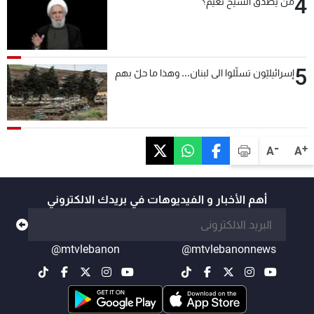
4
من يصدّق الشيخ نعيم؟
5
إسرائيليّون تسلّلوا الى لبنان... وهذا ما حلّ بهم
-
+
A
A
أهم الأخبار و الفيديوهات في بريدك الالكتروني
@mtvlebanon
@mtvlebanonnews