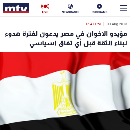
LIVE
NEWSCASTS
PROGRAMS
16:47 PM
03 Aug 2013
en
مؤيدو الاخوان في مصر يدعون لفترة هدوء
الأخبار
لبناء الثقة قبل أي تفاق اسياسي
سياسة
ناس
إقتصاد
فن
منوعات
رياضة
كأس العالم
البرامج
جدول البرامج