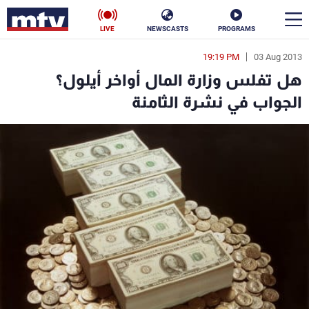
LIVE
NEWSCASTS
PROGRAMS
19:19 PM
03 Aug 2013
en
هل تفلس وزارة المال أواخر أيلول؟
الأخبار
الجواب في نشرة الثامنة
سياسة
ناس
إقتصاد
فن
منوعات
رياضة
كأس العالم
البرامج
جدول البرامج