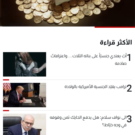
شاهد البرامج
الترددات
عن MTV
وظائف
الإنـتـاج
تواصل معنا
الأكثر قراءة
لاعلاناتكم
شروط الإسـتخدام
سياسة الخصوصية
1
أبٌ يعتدي جنسيّاً على بناته الثلاث… واعترافاتٌ
صادمة
2
ترامب يقيّد الجنسية الأميركية بالولادة
3
الى نواف سلام: هل يدفع الحايك ثمن وقوفه
في وجه خيّاط؟