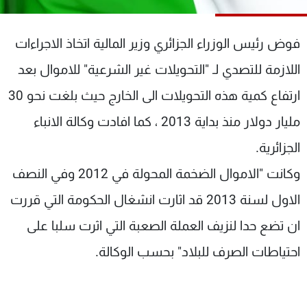
شاهد البرامج
الترددات
فوض رئيس الوزراء الجزائري وزير المالية اتخاذ الاجراءات
اللازمة للتصدي لـ "التحويلات غير الشرعية" للاموال بعد
عن MTV
وظائف
الإنـتـاج
تواصل معنا
ارتفاع كمية هذه التحويلات الى الخارج حيث بلغت نحو 30
لاعلاناتكم
شروط الإسـتخدام
مليار دولار منذ بداية 2013 ، كما افادت وكالة الانباء
سياسة الخصوصية
الجزائرية.
وكانت "الاموال الضخمة المحولة في 2012 وفي النصف
الاول لسنة 2013 قد اثارت انشغال الحكومة التي قررت
ان تضع حدا لنزيف العملة الصعبة التي اثرت سلبا على
احتياطات الصرف للبلاد" بحسب الوكالة.