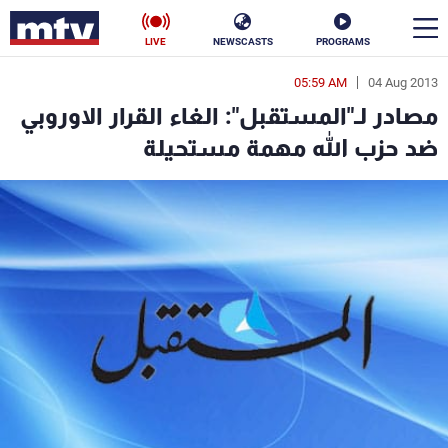
LIVE
NEWSCASTS
PROGRAMS
05:59 AM
04 Aug 2013
en
مصادر لـ"المستقبل": الغاء القرار الاوروبي
الأخبار
ضد حزب الله مهمة مستحيلة
سياسة
ناس
إقتصاد
فن
منوعات
رياضة
كأس العالم
البرامج
جدول البرامج