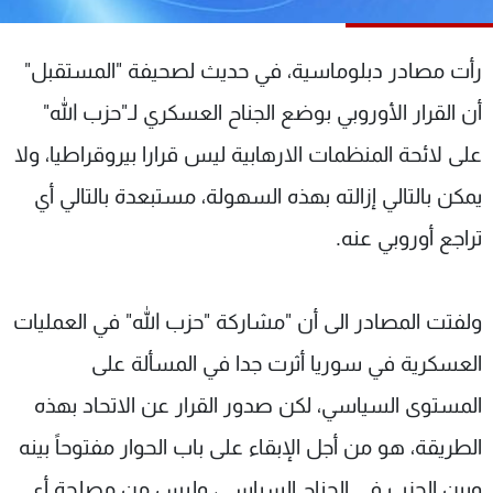
شاهد البرامج
الترددات
رأت مصادر دبلوماسية، في حديث لصحيفة "المستقبل"
أن القرار الأوروبي بوضع الجناح العسكري لـ"حزب الله"
عن MTV
وظائف
الإنـتـاج
تواصل معنا
على لائحة المنظمات الارهابية ليس قرارا بيروقراطيا، ولا
لاعلاناتكم
شروط الإسـتخدام
يمكن بالتالي إزالته بهذه السهولة، مستبعدة بالتالي أي
سياسة الخصوصية
تراجع أوروبي عنه.
ولفتت المصادر الى أن "مشاركة "حزب الله" في العمليات
العسكرية في سوريا أثرت جدا في المسألة على
المستوى السياسي، لكن صدور القرار عن الاتحاد بهذه
الطريقة، هو من أجل الإبقاء على باب الحوار مفتوحاً بينه
وبين الحزب في الجناح السياسي، وليس من مصلحة أي