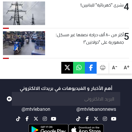
4
بشرى "كهربائية" للبنانيين!
5
أكثر من ٨٠٠ ألف دراجة نصفها غير مسجّل:
جمهورية على "دولابَين"!
-
+
A
A
أهم الأخبار و الفيديوهات في بريدك الالكتروني
@mtvlebanon
@mtvlebanonnews