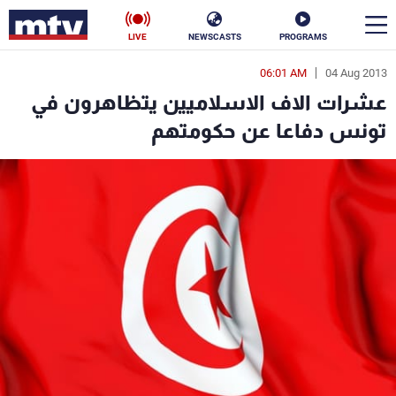
LIVE
NEWSCASTS
PROGRAMS
06:01 AM
04 Aug 2013
en
عشرات الاف الاسلاميين يتظاهرون في
الأخبار
تونس دفاعا عن حكومتهم
سياسة
ناس
إقتصاد
فن
منوعات
رياضة
كأس العالم
البرامج
جدول البرامج