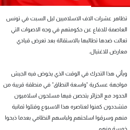
شاهد البرامج
الترددات
تظاهر عشرات الاف الاسلاميين ليل السبت في تونس
العاصمة للدفاع عن حكومتهم في وجه الاصوات التي
عن MTV
وظائف
الإنـتـاج
تواصل معنا
تعالت ضدها تطالبها بالاستقالة بعد تعرض قيادي
لاعلاناتكم
شروط الإسـتخدام
معارض للاغتيال.
سياسة الخصوصية
ويأتي هذا التحرك في الوقت الذي يخوض فيه الجيش
مواجهة عسكرية "واسعة النطاق" في منطقة قريبة من
الحدود مع الجزائر يتحصن فيها مسلحون اسلاميون
متشددون كمنوا لعناصره هذا الاسبوع وقتلوا ثمانية
منهم وسرقوا اسلحتهم ولباسهم النظامي بعدما ذبحوا
خمسة منهم.