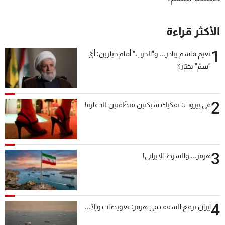
الأكثر قراءة
1
نعيم قاسم يبادر... و"الحزب" أمام خيارين: أيّ
"سمّ" يختار؟
2
في بيروت: تفكيك شبكتين منظّمتين للدعارة!
3
هرمز... والشرط الإيراني!
4
إيران ترفع السقف في هرمز: تعويضات وإلّا...