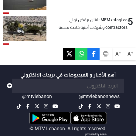
5
معلومات MFM: لبنان يرفض تولي
contractors وشركات أمنية خاصة مهمة
التحقق من نزع سلاح "حزب الله"
-
+
A
A
أهم الأخبار و الفيديوهات في بريدك الالكتروني
@mtvlebanon
@mtvlebanonnews
© MTV Lebanon. All rights reserved.
powered by koein