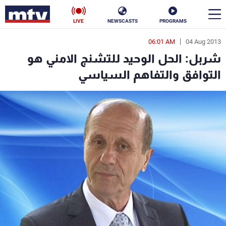
LIVE
NEWSCASTS
PROGRAMS
06:01 AM
04 Aug 2013
en
شربل: الحل الوحيد للتشنج الامني هو
الأخبار
التوافق والتفاهم السياسي
سياسة
ناس
إقتصاد
فن
منوعات
رياضة
كأس العالم
البرامج
جدول البرامج