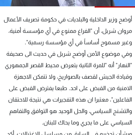
شاهد البرامج
الترددات
أوضح وزير الداخلية والبلديات في حكومة تصريف الأعمال
مروان شربل، أن "الفراغ ممنوع في أي مؤسسة أمنية،
عن MTV
وظائف
الإنـتـاج
تواصل معنا
وغير مسموح أساساً في أي مؤسسة رسمية".
لاعلاناتكم
شروط الإسـتخدام
وفي موضوع الأمن أوضح شربل في حديث الى صحيفة
سياسة الخصوصية
"النهار" أنه "للمرة الثانية يتعرض محيط القصر الجمهوري
وقيادة الجيش لقصف بالصواريخ، ولا تتمكن الاجهزة
الامنية من القبض على احد. طبعا يفترض القبض على
الفاعلين"، معتبرا ان هذه التفجيرات هي نتيجة للاحتقان
والتشنج السياسي، والحل الوحيد هو التوافق والتفاهم
السياسي على ما يجري وما يحاك للبنان.
وبشأن تحذيره في السابق من مسلسل الاغتيالات، أكد