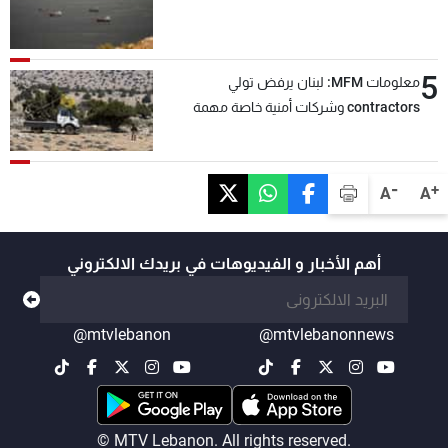
5
معلومات MFM: لبنان يرفض تولي
contractors وشركات أمنية خاصة مهمة
التحقق من نزع سلاح "حزب الله"
-
+
A
A
أهم الأخبار و الفيديوهات في بريدك الالكتروني
@mtvlebanon
@mtvlebanonnews
© MTV Lebanon. All rights reserved.