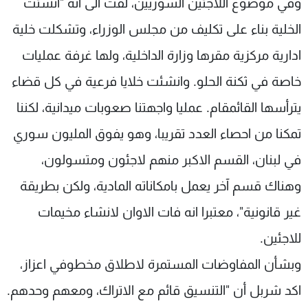
وفي موضوع اللاجئين السوريين، لفت الى أنه "أنشئت
الخلية بناء على تكليف من مجلس الوزراء، وتشكلت خلية
ادارية مركزية مقرها وزارة الداخلية، ولها غرفة عمليات
خاصة في ثكنة الحلو. وانشئت خلايا فرعية في كل قضاء
يترأسها القائمقام. عمليا واجهتنا صعوبات ميدانية، لكننا
تمكنا من احصاء العدد تقريبا، وهو يفوق المليون سوري
في لبنان، القسم الاكبر منهم لاجئون ومتسولون،
وهناك قسم آخر يعمل بامكاناته المادية، ولكن بطريقة
غير قانونية"، معتبرا انه فات الاوان لانشاء مخيمات
للاجئين.
وبشأن المفاوضات المستمرة لاطلاق مخطوفي اعزاز،
اكد شربل أن "التنسيق قائم مع الاتراك، ومعهم وحدهم.