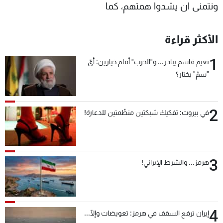
ونتمنى ان يشدوا همتهم، كما
الأكثر قراءة
1
نعيم قاسم يبادر... و"الحزب" أمام خيارين: أيّ
"سمّ" يختار؟
2
في بيروت: تفكيك شبكتين منظّمتين للدعارة!
3
هرمز... والشرط الإيراني!
4
إيران ترفع السقف في هرمز: تعويضات وإلّا...