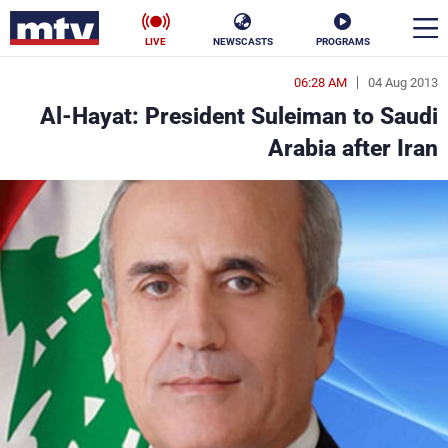
LIVE
NEWSCASTS
PROGRAMS
06:28 AM
04 Aug 2013
en
Al-Hayat: President Suleiman to Saudi
الأخبار
Arabia after Iran
سياسة
ناس
إقتصاد
فن
منوعات
رياضة
كأس العالم
البرامج
جدول البرامج