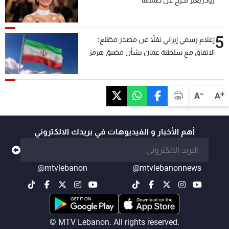
رودريغيز تخرج عن صمتها
5
إعلام رسمي إيراني نقلاً عن مصدر مطّلع:
الاتفاق مع سلطنة عمان بشأن مضيق هرمز
سيتأجل ما دامت أميركا تهدد إيران
-
+
A
A
أهم الأخبار و الفيديوهات في بريدك الالكتروني
@mtvlebanon
@mtvlebanonnews
© MTV Lebanon. All rights reserved.