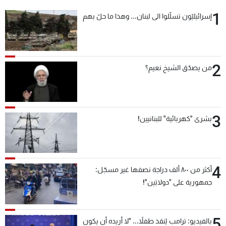
1
إسرائيليّون تسلّلوا الى لبنان... وهذا ما حلّ بهم
2
من يصدّق الشيخ نعيم؟
3
بشرى "كهربائية" للبنانيين!
4
أكثر من ٨٠٠ ألف دراجة نصفها غير مسجّل:
جمهورية على "دولابَين"!
5
بالفيديو: ترامب يُنقذ طفلاً... "لا أريده أن يكون