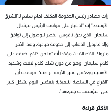
شاهد البرامج
الترددات
رأت مصادر رئيس الحكومة المكلف تمام سلام لـ"الشرق
الأوسط" إنه "لا غبار على مواقف الرئيس ميشال
عن MTV
وظائف
الإنـتـاج
تواصل معنا
سليمان، الذي يدق ناقوس الخطر للوصول إلى توافق،
لاعلاناتكم
شروط الإسـتخدام
وإلا فالبديل الذهاب إلى حكومة حيادية، وهذا الأمر
سياسة الخصوصية
متروك للاتصالات"، مؤكدا أنه "ما من كلام نضيفه على
كلام سليمان، وهو من دون شك كلام لافت وشديد
الأهمية ويعكس عمق الأزمة الراهنة"، موضحة أن
"الفراغ في السلطة التنفيذية ينعكس اليوم بشكل كبير
على المؤسسات جميعها".
الأكثر قراءة