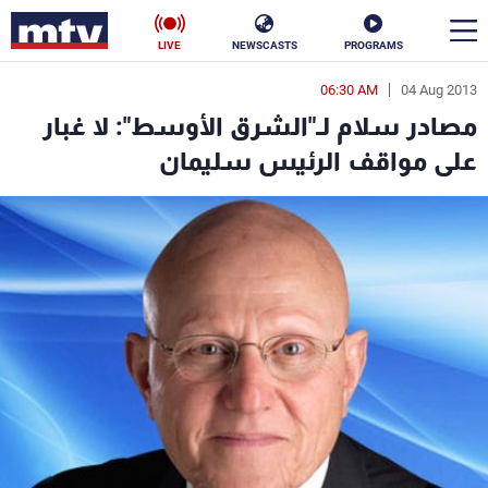
LIVE
NEWSCASTS
PROGRAMS
06:30 AM
04 Aug 2013
en
مصادر سلام لـ"الشرق الأوسط": لا غبار
الأخبار
على مواقف الرئيس سليمان
سياسة
ناس
إقتصاد
فن
منوعات
رياضة
كأس العالم
البرامج
جدول البرامج