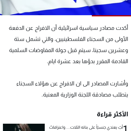
شاهد البرامج
الترددات
أكدت مصادر سياسية اسرائيلية أن الافراج عن الدفعة
عن MTV
وظائف
الأولى من السجناء الفلسطينيين، والتي تشمل ستة
الإنـتـاج
تواصل معنا
لاعلاناتكم
شروط الإسـتخدام
وعشرين سجينا، سيتم قبل جولة المفاوضات السلمية
سياسة الخصوصية
القادمة المقرر بدؤها بعد عشرة ايام.
وأشارت المصادر الى ان الافراج عن هؤلاء السجناء
يتطلب مصادقة اللجنة الوزارية المعنية.
الأكثر قراءة
1
أبٌ يعتدي جنسيّاً على بناته الثلاث… واعترافاتٌ