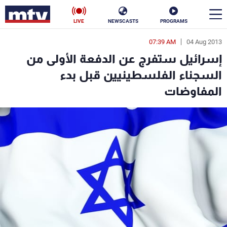
LIVE
NEWSCASTS
PROGRAMS
07:39 AM
04 Aug 2013
en
إسرائيل ستفرج عن الدفعة الأولى من
الأخبار
السجناء الفلسطينيين قبل بدء
المفاوضات
سياسة
ناس
إقتصاد
فن
منوعات
رياضة
كأس العالم
البرامج
جدول البرامج