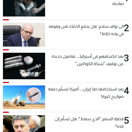
صادمة
2
الى نواف سلام: هل يدفع الحايك ثمن وقوفه
في وجه خيّاط؟
3
بعد انكشافهم في أستراليا... تفاصيل جديدة
عن توقيف "شبكة الكوكايين"
4
بعد استخدامها ضدّ إيران... أميركا تتسلّم دفعة
صواريخ كبيرة!
5
قضيّة السفير "الذي سقط": هل يُسلَّم إلى
بلده؟